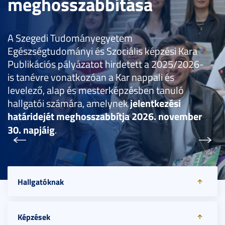
meghosszabbítása
A Szegedi Tudományegyetem
Egészségtudományi és Szociális képzési Kara
Publikációs pályázatot hirdetett a 2025/2026-
is tanévre vonatkozóan a Kar nappali és
levelező, alap és mesterképzésben tanuló
hallgatói számára, amelynek
jelentkezési
határidejét meghosszabbítja 2026. november
30. napjáig
.
Előző
Köve
Részletek
Hallgatóknak
Általános tudnivalók
Képzések
Tanulmányi ügyek