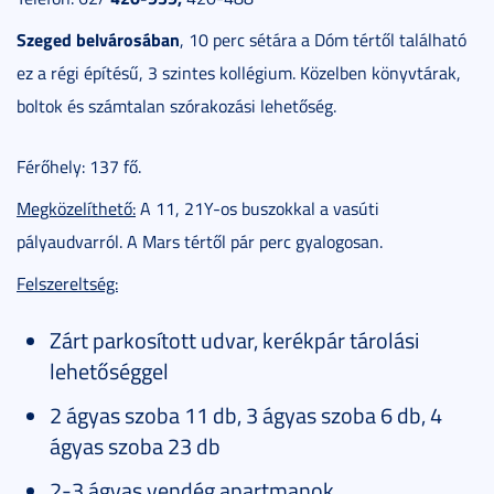
Szeged belvárosában
, 10 perc sétára a Dóm tértől található
ez a régi építésű, 3 szintes kollégium. Közelben könyvtárak,
boltok és számtalan szórakozási lehetőség.
Férőhely: 137 fő.
Megközelíthető:
A 11, 21Y-os buszokkal a vasúti
pályaudvarról. A Mars tértől pár perc gyalogosan.
Felszereltség:
Zárt parkosított udvar, kerékpár tárolási
lehetőséggel
2 ágyas szoba 11 db, 3 ágyas szoba 6 db, 4
ágyas szoba 23 db
2-3 ágyas vendég apartmanok