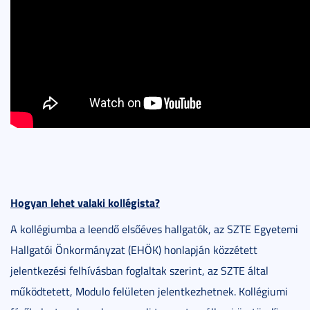
Hogyan lehet valaki kollégista?
A kollégiumba a leendő elsőéves hallgatók, az SZTE Egyetemi
Hallgatói Önkormányzat (EHÖK) honlapján közzétett
jelentkezési felhívásban foglaltak szerint, az SZTE által
működtetett, Modulo felületen jelentkezhetnek. Kollégiumi