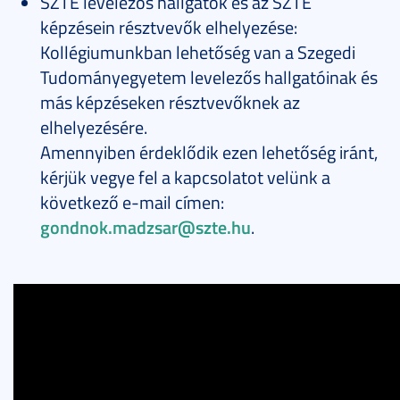
SZTE levelezős hallgatók és az SZTE
képzésein résztvevők elhelyezése:
Kollégiumunkban lehetőség van a Szegedi
Tudományegyetem levelezős hallgatóinak és
más képzéseken résztvevőknek az
elhelyezésére.
Amennyiben érdeklődik ezen lehetőség iránt,
kérjük vegye fel a kapcsolatot velünk a
következő e-mail címen:
gondnok.madzsar@szte.hu
.