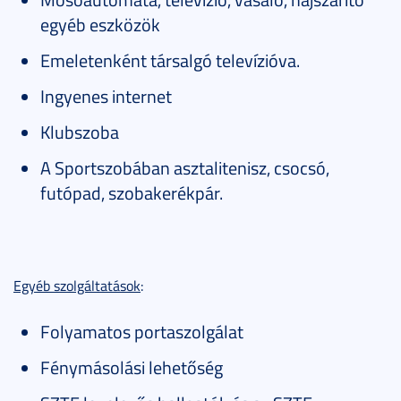
egyéb eszközök
Emeletenként társalgó televízióva.
Ingyenes internet
Klubszoba
A Sportszobában asztalitenisz, csocsó,
futópad, szobakerékpár.
Egyéb szolgáltatások
:
Folyamatos portaszolgálat
Fénymásolási lehetőség