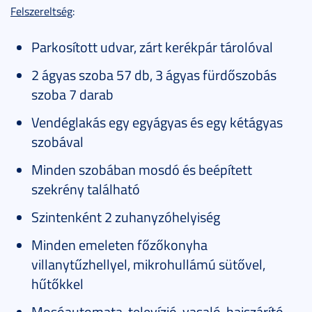
Felszereltség
:
Parkosított udvar, zárt kerékpár tárolóval
2 ágyas szoba 57 db, 3 ágyas fürdőszobás
szoba 7 darab
Vendéglakás egy egyágyas és egy kétágyas
szobával
Minden szobában mosdó és beépített
szekrény található
Szintenként 2 zuhanyzóhelyiség
Minden emeleten főzőkonyha
villanytűzhellyel, mikrohullámú sütővel,
hűtőkkel
Mosóautomata, televízió, vasaló, hajszárító