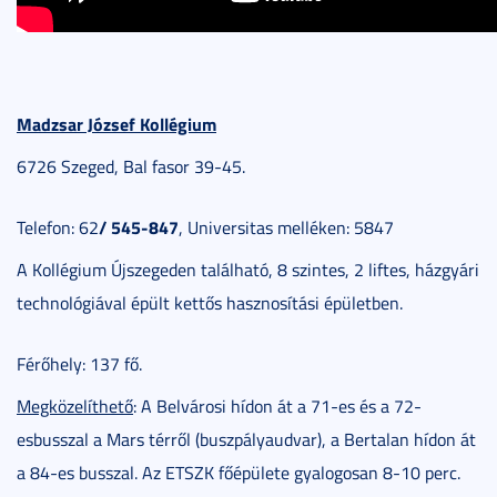
Madzsar József Kollégium
6726 Szeged, Bal fasor 39-45.
/ 545-847
Telefon: 62
, Universitas melléken: 5847
A Kollégium Újszegeden található, 8 szintes, 2 liftes, házgyári
technológiával épült kettős hasznosítási épületben.
Férőhely: 137 fő.
Megközelíthető
: A Belvárosi hídon át a 71-es és a 72-
esbusszal a Mars térről (buszpályaudvar), a Bertalan hídon át
a 84-es busszal. Az ETSZK főépülete gyalogosan 8-10 perc.