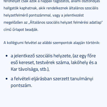
férőhelyet csak azok a nappali tagozatos, állami ösztöndíjas
hallgatók kaphatnak, akik rendelkeznek általános szociális
helyzetfelmérő pontszámmal, vagy a jelentkezést
megelőzően az „Általános szociális helyzet felmérési adatlap”
című űrlapot beadják.
A kollégiumi felvétel az alábbi szempontok alapján történik:
a jelentkező szociális helyzete, (az egy főre
eső kereset, testvérek száma, lakóhely és a
Kar távolsága, stb.),
a felvételi eljárásban szerzett tanulmányi
pontszám.