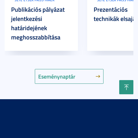
Publikációs pályázat
Prezentációs
jelentkezési
technikák elsaját
határidejének
meghosszabbítása
Eseménynaptár