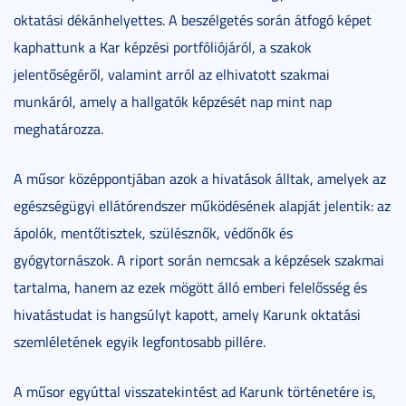
oktatási dékánhelyettes. A beszélgetés során átfogó képet
kaphattunk a Kar képzési portfóliójáról, a szakok
jelentőségéről, valamint arról az elhivatott szakmai
munkáról, amely a hallgatók képzését nap mint nap
meghatározza.
A műsor középpontjában azok a hivatások álltak, amelyek az
egészségügyi ellátórendszer működésének alapját jelentik: az
ápolók, mentőtisztek, szülésznők, védőnők és
gyógytornászok. A riport során nemcsak a képzések szakmai
tartalma, hanem az ezek mögött álló emberi felelősség és
hivatástudat is hangsúlyt kapott, amely Karunk oktatási
szemléletének egyik legfontosabb pillére.
A műsor egyúttal visszatekintést ad Karunk történetére is,