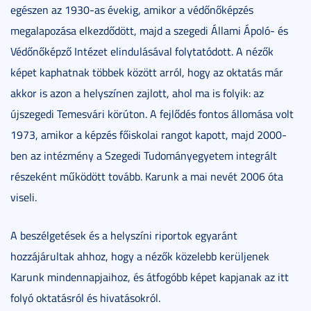
egészen az 1930-as évekig, amikor a védőnőképzés
megalapozása elkezdődött, majd a szegedi Állami Ápoló- és
Védőnőképző Intézet elindulásával folytatódott. A nézők
képet kaphatnak többek között arról, hogy az oktatás már
akkor is azon a helyszínen zajlott, ahol ma is folyik: az
újszegedi Temesvári körúton. A fejlődés fontos állomása volt
1973, amikor a képzés főiskolai rangot kapott, majd 2000-
ben az intézmény a Szegedi Tudományegyetem integrált
részeként működött tovább. Karunk a mai nevét 2006 óta
viseli.
A beszélgetések és a helyszíni riportok egyaránt
hozzájárultak ahhoz, hogy a nézők közelebb kerüljenek
Karunk mindennapjaihoz, és átfogóbb képet kapjanak az itt
folyó oktatásról és hivatásokról.