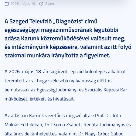
2026. május 19.
2 perc
A Szeged Televízió „Diagnózis” című
egészségügyi magazinműsorának legutóbbi
adása Karunk közreműködésével valósult meg,
és intézményünk képzéseire, valamint az itt folyó
szakmai munkára irányította a figyelmet.
A 2026. május 18-án sugárzott epizód különleges alkalmat
teremtett arra, hogy szélesebb nyilvánosság előtt is
bemutassuk az Egészségtudományi és Szociális Képzési Kar
működését, értékeit és hivatásait.
Az adásban Karunk vezetői is megszólaltak: Prof. Dr. Tóth-
Molnár Edit dékán, Dr. Csoma Zsanett Renáta tudományos és
általános dékánhelyettes, valamint Dr. Nagy-Grócz Gábor,