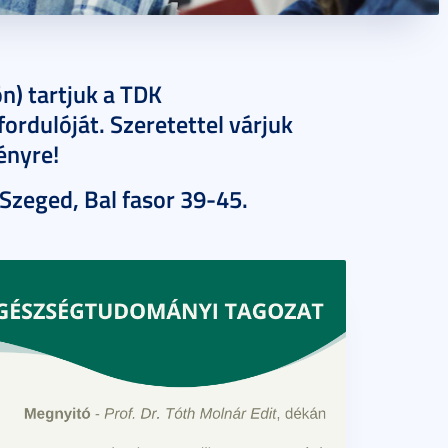
n) tartjuk a TDK
rdulóját. Szeretettel várjuk
ényre!
 Szeged, Bal fasor 39-45.