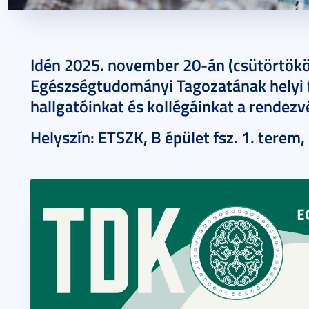
2025. november 12.
1 perc
Idén 2025. november 20-án (csütörtökö
Egészségtudományi Tagozatának helyi fo
hallgatóinkat és kollégáinkat a rendezv
Helyszín: ETSZK, B épület fsz. 1. terem,