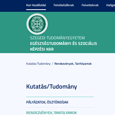
Kari Kezdőoldal
Felvételizőknek
Felvetteknek
Hallga
SZEGEDI TUDOMÁNYEGYETEM
EGÉSZSÉGTUDOMÁNYI ÉS SZOCIÁLIS
KÉPZÉSI KAR
Kutatás/Tudomány
Rendezvények, Tanfolyamok
Kutatás/Tudomány
PÁLYÁZATOK, ÖSZTÖNDÍJAK
RENDEZVÉNYEK, TANFOLYAMOK