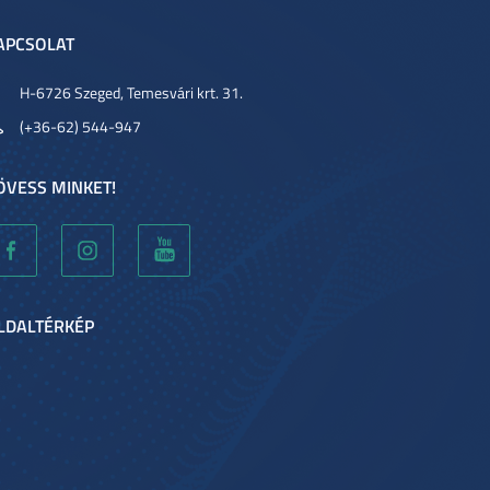
APCSOLAT
H-6726 Szeged, Temesvári krt. 31.
(+36-62) 544-947
ÖVESS MINKET!
LDALTÉRKÉP