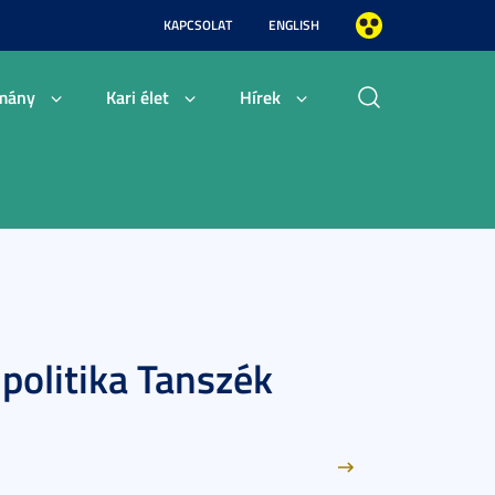
KAPCSOLAT
ENGLISH
mány
Kari élet
Hírek
politika Tanszék