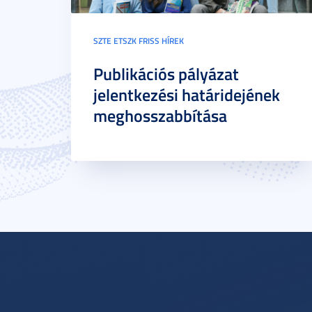
SZTE ETSZK FRISS HÍREK
Publikációs pályázat
jelentkezési határidejének
meghosszabbítása