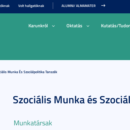
tóknak
Volt hallgatóknak
ALUMNI/ ALMAMATER
Karunkról
Oktatás
Kutatás/Tudo
iális Munka És Szociálpolitika Tanszék
Szociális Munka és Szociál
Munkatársak