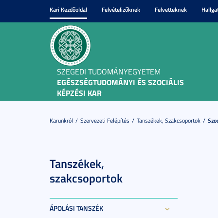
Kari Kezdőoldal
Felvételizőknek
Felvetteknek
Hallga
SZEGEDI TUDOMÁNYEGYETEM
EGÉSZSÉGTUDOMÁNYI ÉS SZOCIÁLIS
KÉPZÉSI KAR
Karunkról
Szervezeti Felépítés
Tanszékek, Szakcsoportok
Szoc
Tanszékek,
szakcsoportok
ÁPOLÁSI TANSZÉK