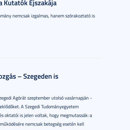
 a Kutatók Éjszakája
udomány nemcsak izgalmas, hanem szórakoztató is
ozgás – Szegeden is
szegedi Agórát szeptember utolsó vasárnapján -
deklődőket. A Szegedi Tudományegyetem
s oktatói is jelen voltak, hogy megmutassák: a
 működésére nemcsak betegség esetén kell