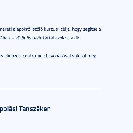
ereti alapokról szóló kurzus” célja, hogy segítse a
sában – különös tekintettel azokra, akik
szakképzési centrumok bevonásával valósul meg.
Ápolási Tanszéken