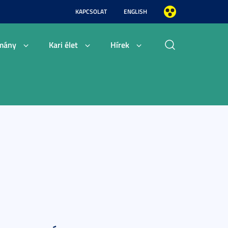
KAPCSOLAT
ENGLISH
mány
Kari élet
Hírek