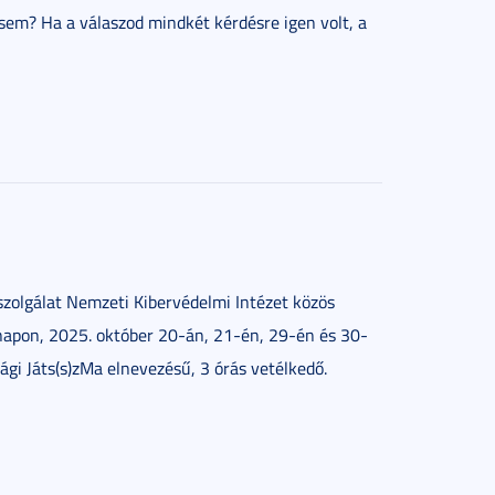
l sem?
Ha a válaszod mindkét kérdésre igen volt, a
zolgálat Nemzeti Kibervédelmi Intézet közös
napon, 2025. október 20-án, 21-én, 29-én és 30-
gi Játs(s)zMa elnevezésű, 3 órás vetélkedő.