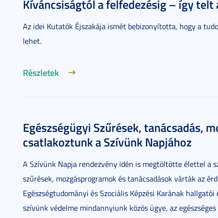
Kíváncsiságtól a felfedezésig – így telt
Az idei Kutatók Éjszakája ismét bebizonyította, hogy a t
lehet.
Részletek
Egészségügyi Szűrések, tanácsadás, m
csatlakoztunk a Szívünk Napjához
A Szívünk Napja rendezvény idén is megtöltötte élettel a 
szűrések, mozgásprogramok és tanácsadások várták az ér
Egészségtudományi és Szociális Képzési Karának hallgatói é
szívünk védelme mindannyiunk közös ügye, az egészséges