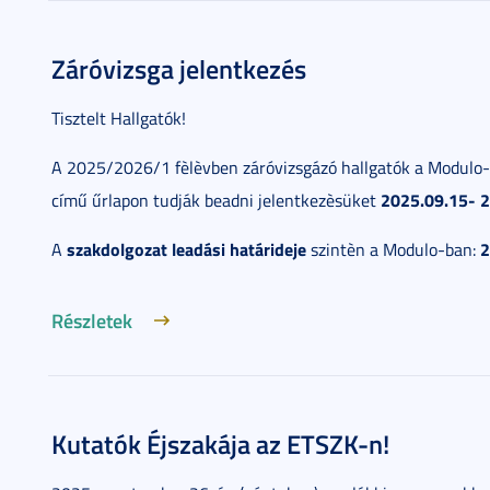
Záróvizsga jelentkezés
Tisztelt Hallgatók!
A 2025/2026/1 fèlèvben záróvizsgázó hallgatók a Modulo
2025.09.15- 2
című űrlapon tudják beadni jelentkezèsüket
szakdolgozat leadási határideje
2
A
szintèn a Modulo-ban:
Részletek
Kutatók Éjszakája az ETSZK-n!