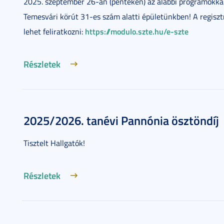
2025. szeptember 26-án (pénteken) az alábbi programokkal
Temesvári körút 31-es szám alatti épületünkben! A regisz
https://modulo.szte.hu/e-szte
lehet feliratkozni:
Részletek
2025/2026. tanévi Pannónia ösztöndíj
Tisztelt Hallgatók!
Részletek