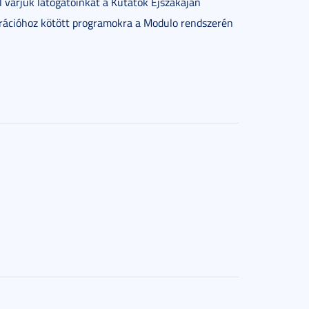
 várjuk látogatóinkat a Kutatók Éjszakáján
trációhoz kötött programokra a Modulo rendszerén