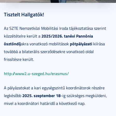
2025. szeptember 04.
1 perc
Tisztelt Hallgatók!
Az SZTE Nemzetközi Mobilitási Iroda tájékoztatása szerint
2025/2026. tanévi Pannónia
közzétételre került a
ösztöndíj
pótpályázati
akra vonatkozó mobilitások
kiírása
továbbá a bilaterális szerződésekre vonatkozó oldal
frissítésre került.
http://www2.u-szeged.hu/erasmus/
A pályázatokat a kari egységszintű koordinátorok részére
2025. szeptember 18
legkésőbb
-ig szükséges megküldeni,
mivel a koordinátori határidő a következő nap.