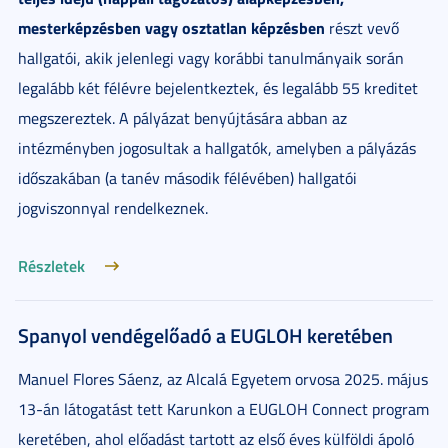
mesterképzésben vagy osztatlan képzésben
részt vevő
hallgatói, akik jelenlegi vagy korábbi tanulmányaik során
legalább két félévre bejelentkeztek, és legalább 55 kreditet
megszereztek. A pályázat benyújtására abban az
intézményben jogosultak a hallgatók, amelyben a pályázás
időszakában (a tanév második félévében) hallgatói
jogviszonnyal rendelkeznek.
Részletek
Spanyol vendégelőadó a EUGLOH keretében
Manuel Flores Sáenz, az Alcalá Egyetem orvosa 2025. május
13-án látogatást tett Karunkon a EUGLOH Connect program
keretében, ahol előadást tartott az első éves külföldi ápoló