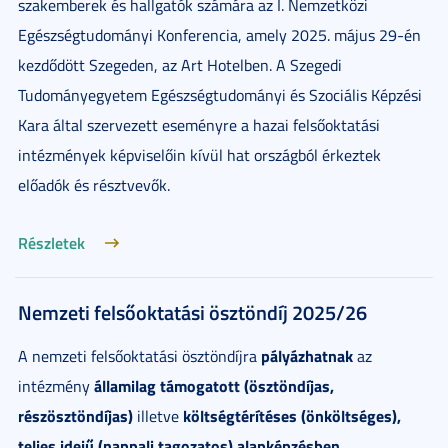
szakemberek és hallgatók számára az I. Nemzetközi
Egészségtudományi Konferencia, amely 2025. május 29-én
kezdődött Szegeden, az Art Hotelben. A Szegedi
Tudományegyetem Egészségtudományi és Szociális Képzési
Kara által szervezett eseményre a hazai felsőoktatási
intézmények képviselőin kívül hat országból érkeztek
előadók és résztvevők.
Részletek
Nemzeti felsőoktatási ösztöndíj 2025/26
pályázhatnak
A nemzeti felsőoktatási ösztöndíjra
az
államilag támogatott (ösztöndíjas,
intézmény
részösztöndíjas)
költségtérítéses (önköltséges),
illetve
teljes idejű (nappali tagozatos) alapképzésben,