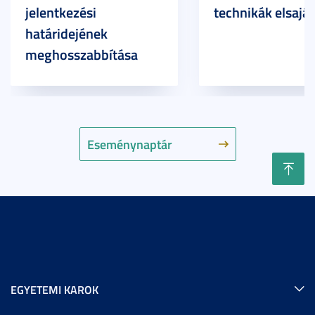
jelentkezési
technikák elsaját
határidejének
meghosszabbítása
Eseménynaptár
EGYETEMI KAROK