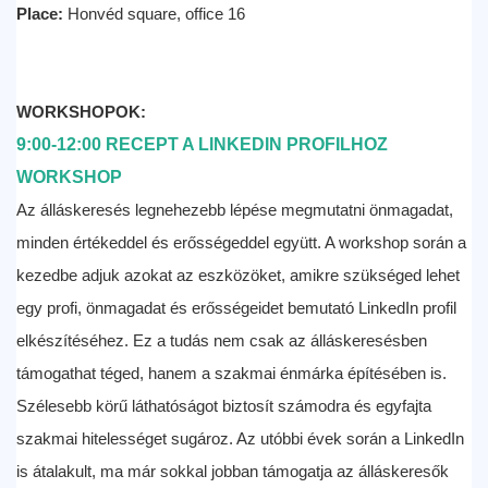
Place:
Honvéd square, office 16
WORKSHOPOK:
9:00-12:00 RECEPT A LINKEDIN PROFILHOZ
WORKSHOP
Az álláskeresés legnehezebb lépése megmutatni önmagadat,
minden értékeddel és erősségeddel együtt. A workshop során a
kezedbe adjuk azokat az eszközöket, amikre szükséged lehet
egy profi, önmagadat és erősségeidet bemutató LinkedIn profil
elkészítéséhez. Ez a tudás nem csak az álláskeresésben
támogathat téged, hanem a szakmai énmárka építésében is.
Szélesebb körű láthatóságot biztosít számodra és egyfajta
szakmai hitelességet sugároz. Az utóbbi évek során a LinkedIn
is átalakult, ma már sokkal jobban támogatja az álláskeresők