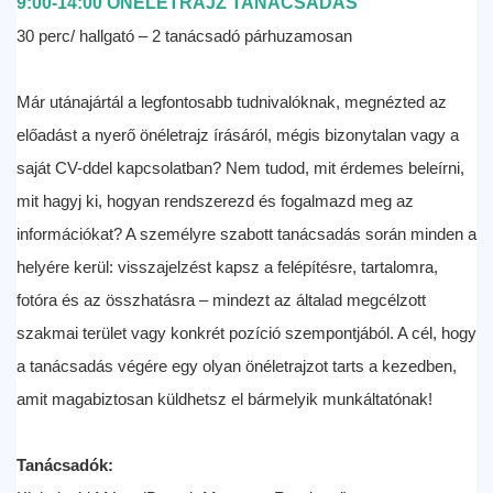
9:00-14:00
ÖNÉLETRAJZ TANÁCSADÁS
30 perc/ hallgató – 2 tanácsadó párhuzamosan
Már utánajártál a legfontosabb tudnivalóknak, megnézted az
előadást a nyerő önéletrajz írásáról, mégis bizonytalan vagy a
saját CV-ddel kapcsolatban? Nem tudod, mit érdemes beleírni,
mit hagyj ki, hogyan rendszerezd és fogalmazd meg az
információkat? A személyre szabott tanácsadás során minden a
helyére kerül: visszajelzést kapsz a felépítésre, tartalomra,
fotóra és az összhatásra – mindezt az általad megcélzott
szakmai terület vagy konkrét pozíció szempontjából. A cél, hogy
a tanácsadás végére egy olyan önéletrajzot tarts a kezedben,
amit magabiztosan küldhetsz el bármelyik munkáltatónak!
Tanácsadók: