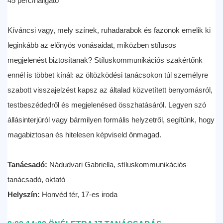
45 perc/hallgató
Kíváncsi vagy, mely színek, ruhadarabok és fazonok emelik ki
leginkább az előnyös vonásaidat, miközben stílusos
megjelenést biztosítanak? Stíluskommunikációs szakértőnk
ennél is többet kínál: az öltözködési tanácsokon túl személyre
szabott visszajelzést kapsz az általad közvetített benyomásról,
testbeszédedről és megjelenésed összhatásáról. Legyen szó
állásinterjúról vagy bármilyen formális helyzetről, segítünk, hogy
magabiztosan és hitelesen képviseld önmagad.
Tanácsadó:
Nádudvari Gabriella, stíluskommunikációs
tanácsadó, oktató
Helyszín:
Honvéd tér, 17-es iroda