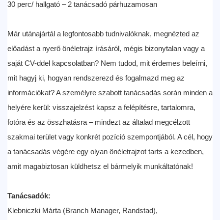
30 perc/ hallgató – 2 tanácsadó párhuzamosan
Már utánajártál a legfontosabb tudnivalóknak, megnézted az
előadást a nyerő önéletrajz írásáról, mégis bizonytalan vagy a
saját CV-ddel kapcsolatban? Nem tudod, mit érdemes beleírni,
mit hagyj ki, hogyan rendszerezd és fogalmazd meg az
információkat? A személyre szabott tanácsadás során minden a
helyére kerül: visszajelzést kapsz a felépítésre, tartalomra,
fotóra és az összhatásra – mindezt az általad megcélzott
szakmai terület vagy konkrét pozíció szempontjából. A cél, hogy
a tanácsadás végére egy olyan önéletrajzot tarts a kezedben,
amit magabiztosan küldhetsz el bármelyik munkáltatónak!
Tanácsadók:
Klebniczki Márta (Branch Manager, Randstad),