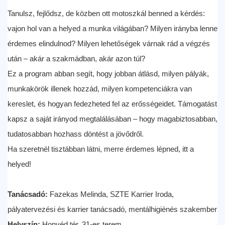
Tanulsz, fejlődsz, de közben ott motoszkál benned a kérdés:
vajon hol van a helyed a munka világában? Milyen irányba lenne
érdemes elindulnod? Milyen lehetőségek várnak rád a végzés
után – akár a szakmádban, akár azon túl?
Ez a program abban segít, hogy jobban átlásd, milyen pályák,
munkakörök illenek hozzád, milyen kompetenciákra van
kereslet, és hogyan fedezheted fel az erősségeidet. Támogatást
kapsz a saját irányod megtalálásában – hogy magabiztosabban,
tudatosabban hozhass döntést a jövődről.
Ha szeretnél tisztábban látni, merre érdemes lépned, itt a
helyed!
Tanácsadó:
Fazekas Melinda, SZTE Karrier Iroda,
pályatervezési és karrier tanácsadó, mentálhigiénés szakember
Helyszín:
Honvéd tér, 31-es terem