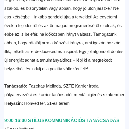
szakod, és bizonytalan vagy abban, hogy jó úton jársz-e? Ne
ess kétségbe – inkább gondold újra a terveidet! Az egyetemi
évek a fejlődésről és az önmagad megismeréséről szólnak, és
ebbe az is belefér, ha időközben irányt váltasz. Támogatunk
abban, hogy rátalálj arra a képzési irányra, ami igazán hozzád
illik, felkelti az érdeklődésed és inspirál. Egy jól átgondolt döntés
új energiát adhat a tanulmányaidhoz – lépj ki a megrekedt
helyzetből, és indulj el a pozitív változás felé!
Tanácsadó:
Fazekas Melinda, SZTE Karrier Iroda,
pályatervezési és karrier tanácsadó, mentálhigiénés szakember
Helyszín:
Honvéd tér, 31-es terem
9:00-16:00
STÍLUSKOMMUNIKÁCIÓS TANÁCSADÁS