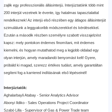
zajlik egy professzionális állásinterjú. Interjúztatóink több mint
200 interjút vezetnek le évente, így hatalmas tapasztalattal
rendelkeznek! Az interjú első részében egy átlagos állásinterjút
szimulálunk a leggyakoribb módszerekkel és kérdésekkel.
Ezután a második részben személyre szabott visszajelzést
kapsz: mely pontokon érdemes finomítani, mit érdemes
kiemelni, és hogyan mutathatod meg a legjobb oldalad egy
olyan interjún, amely maradandó benyomást kelt! Gyere,
próbáld ki magad, szerezz értékes tudást, amely garantáltan
segíteni fog a karriered indításának első lépéseinél!
Interjúztatók:
Aghalarbayli Atabay - Senior Analytics Advisor
Abonyi Ildiko - Sales Operations Project Coordinator
Szabó Lilla - Supervisor of Gas & Power Trade team