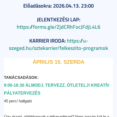
Előadásokra: 2026.04.13. 23:00
JELENTKEZÉSI LAP:
https://forms.gle/ZjdCRhFocJFdjL4L6
KARRIER IRODA:
https://u-
szeged.hu/sztekarrier/felkeszito-programok
ÁPRILIS 15. SZERDA
TANÁCSADÁSOK:
9:00-16:30 ÁLMODJ, TERVEZZ, ÖTLETELJ! KREATÍV
PÁLYATERVEZÉS
45 perc/ hallgató
Úgy érzed, alábbhagyott a lelkesedésed? Nem igazán köt le a