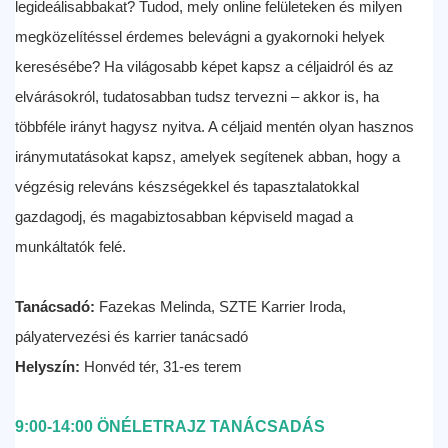
legideálisabbakat? Tudod, mely online felületeken és milyen
megközelítéssel érdemes belevágni a gyakornoki helyek
keresésébe? Ha világosabb képet kapsz a céljaidról és az
elvárásokról, tudatosabban tudsz tervezni – akkor is, ha
többféle irányt hagysz nyitva. A céljaid mentén olyan hasznos
iránymutatásokat kapsz, amelyek segítenek abban, hogy a
végzésig releváns készségekkel és tapasztalatokkal
gazdagodj, és magabiztosabban képviseld magad a
munkáltatók felé.
Tanácsadó:
Fazekas Melinda, SZTE Karrier Iroda,
pályatervezési és karrier tanácsadó
Helyszín:
Honvéd tér, 31-es terem
9:00-14:00 ÖNÉLETRAJZ TANÁCSADÁS