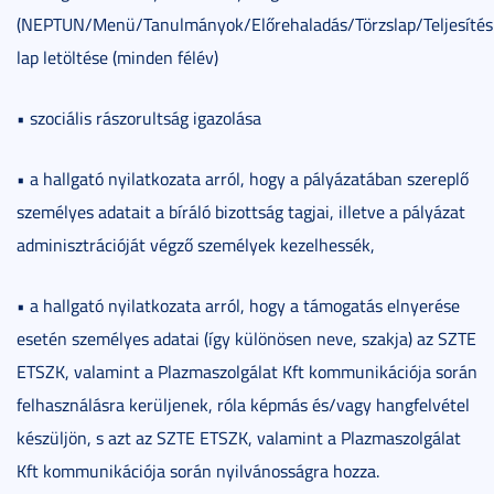
(NEPTUN/Menü/Tanulmányok/Előrehaladás/Törzslap/Teljesítés
lap letöltése (minden félév)
• szociális rászorultság igazolása
• a hallgató nyilatkozata arról, hogy a pályázatában szereplő
személyes adatait a bíráló bizottság tagjai, illetve a pályázat
adminisztrációját végző személyek kezelhessék,
• a hallgató nyilatkozata arról, hogy a támogatás elnyerése
esetén személyes adatai (így különösen neve, szakja) az SZTE
ETSZK, valamint a Plazmaszolgálat Kft kommunikációja során
felhasználásra kerüljenek, róla képmás és/vagy hangfelvétel
készüljön, s azt az SZTE ETSZK, valamint a Plazmaszolgálat
Kft kommunikációja során nyilvánosságra hozza.