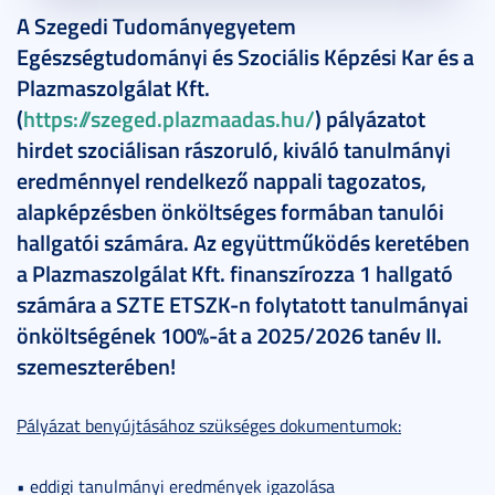
2026. január 23.
2 perc
A Szegedi Tudományegyetem
Egészségtudományi és Szociális Képzési Kar és a
Plazmaszolgálat Kft.
(
https://szeged.plazmaadas.hu/
) pályázatot
hirdet szociálisan rászoruló, kiváló tanulmányi
eredménnyel rendelkező nappali tagozatos,
alapképzésben önköltséges formában tanulói
hallgatói számára. Az együttműködés keretében
a Plazmaszolgálat Kft. finanszírozza 1 hallgató
számára a SZTE ETSZK-n folytatott tanulmányai
önköltségének 100%-át a 2025/2026 tanév II.
szemeszterében!
Pályázat benyújtásához szükséges dokumentumok:
• eddigi tanulmányi eredmények igazolása