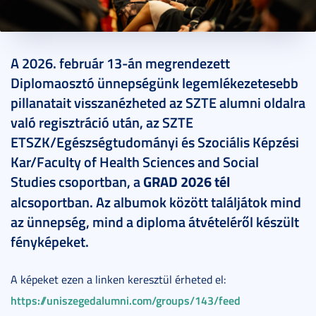
2026. február 20.
1 perc
A 2026. február 13-án megrendezett
Diplomaosztó ünnepségünk legemlékezetesebb
pillanatait visszanézheted az SZTE alumni oldalra
való regisztráció után, az SZTE
ETSZK/Egészségtudományi és Szociális Képzési
Kar/Faculty of Health Sciences and Social
Studies csoportban, a
GRAD 2026 tél
alcsoportban. Az albumok között találjátok mind
az ünnepség, mind a diploma átvételéről készült
fényképeket.
A képeket ezen a linken keresztül érheted el:
https://uniszegedalumni.com/groups/143/feed