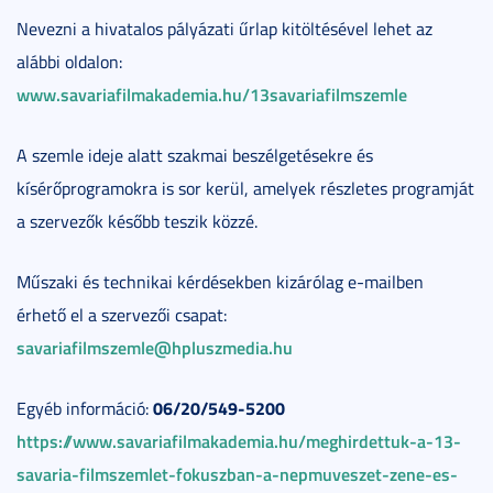
Nevezni a hivatalos pályázati űrlap kitöltésével lehet az
alábbi oldalon:
www.savariafilmakademia.hu/13savariafilmszemle
A szemle ideje alatt szakmai beszélgetésekre és
kísérőprogramokra is sor kerül, amelyek részletes programját
a szervezők később teszik közzé.
Műszaki és technikai kérdésekben kizárólag e-mailben
érhető el a szervezői csapat:
savariafilmszemle@hpluszmedia.hu
06/20/549-5200
Egyéb információ:
https://www.savariafilmakademia.hu/meghirdettuk-a-13-
savaria-filmszemlet-fokuszban-a-nepmuveszet-zene-es-