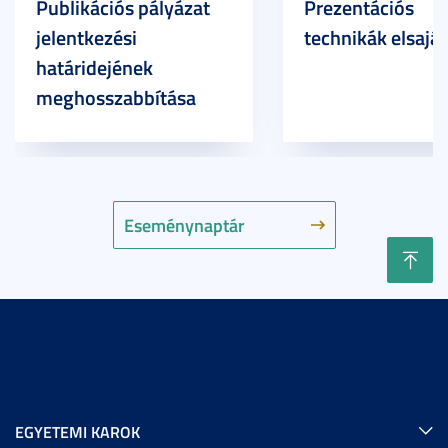
Publikációs pályázat
Prezentációs
jelentkezési
technikák elsaját
határidejének
meghosszabbítása
Eseménynaptár
EGYETEMI KAROK