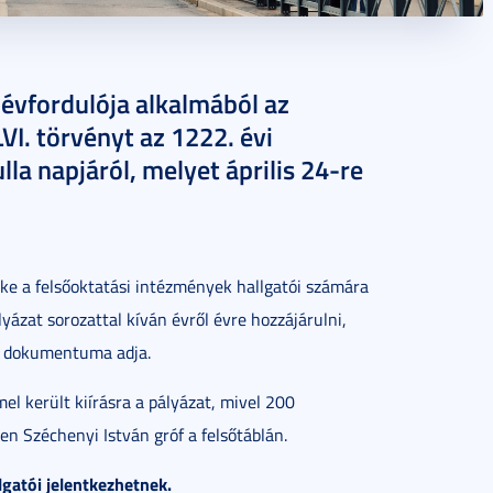
évfordulója alkalmából az
I. törvényt az 1222. évi
la napjáról, melyet április 24-re
e a felsőoktatási intézmények hallgatói számára
yázat sorozattal kíván évről évre hozzájárulni,
ő dokumentuma adja.
l került kiírásra a pályázat, mivel 200
ben Széchenyi István gróf a felsőtáblán.
lgatói jelentkezhetnek.