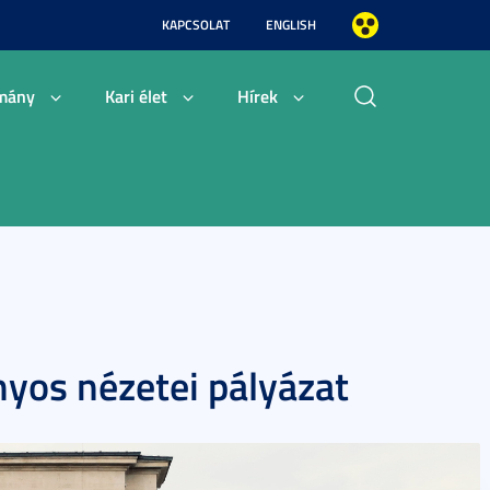
KAPCSOLAT
ENGLISH
mány
Kari élet
Hírek
yos nézetei pályázat