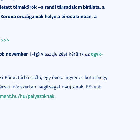
etett témakörök –a rendi társadalom bírálata, a
 Korona országainak helye a birodalomban, a
l >>>
bb november 1-ig)
ogyk-
visszajelzést kérünk az
si Könyvtárba szóló, egy éves, ingyenes kutatójegy
ársai módszertani segítséget nyújtanak. Bővebb
lament.hu/hu/palyazoknak
.