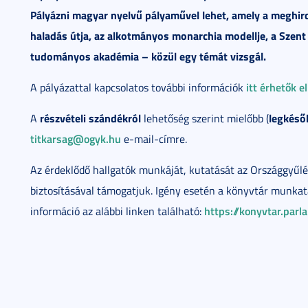
Pályázni magyar nyelvű pályaművel lehet, amely a meghird
haladás útja, az alkotmányos monarchia modellje, a Szent
tudományos akadémia – közül egy témát vizsgál.
itt érhetők e
A pályázattal kapcsolatos további információk
részvételi szándékról
legkéső
A
lehetőség szerint mielőbb (
titkarsag@ogyk.hu
e-mail-címre.
Az érdeklődő hallgatók munkáját, kutatását az Országgyűlé
biztosításával támogatjuk. Igény esetén a könyvtár munkat
https://konyvtar.par
információ az alábbi linken található: