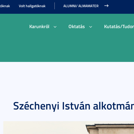
tóknak
Volt hallgatóknak
ALUMNI/ ALMAMATER
Karunkról
Oktatás
Kutatás/Tudo
Széchenyi István alkotmán