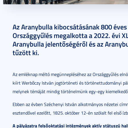
2025. október 14.
1 perc
Az Aranybulla kibocsátásának 800 éves 
Országgyűlés megalkotta a 2022. évi XLV
Aranybulla jelentőségéről és az Aranybul
tűzött ki.
Az emléknap méltó megünnepléséhez az Országgyűlés elnök
kiírt Werbőczy István jogtörténeti és történettudományi pál
melynek témáját mindig történelmünk egy-egy kiemelked
Ebben az évben Széchenyi István alkotmányos nézetei címme
esztendővel ezelőtt, 1825. október 12-én szólalt fel első íz
A pályázatra felsőoktatási intézmények aktív státuszú hal