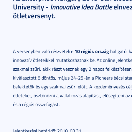
Innovative Idea Battle
University -
elnvez
ötletversenyt.
10 régiós ország
A versenyben való részvételre
hallgatói k
innovatív ötleteikkel mutatkozhatnak be. Az online jelentke
szakmai zsűri, akik részt vesznek egy 2 napos felkészítésen
kiválasztott 8 döntős, május 24-25-én a Pioneers bécsi sta
befektetők és egy szakmai zsűri előtt. A kezdeményezés cél
ötleteket, ösztönözni a vállalkozás alapítást, elősegíteni a
és a régiós összefogást.
Jelentkezési határidő: 2018. 03.31.