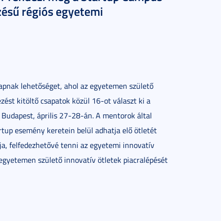
ésű régiós egyetemi
apnak lehetőséget, ahol az egyetemen születő
zést kitöltő csapatok közül 16-ot választ ki a
 Budapest, április 27-28-án. A mentorok által
rtup esemény keretein belül adhatja elő ötletét
ja, felfedezhetővé tenni az egyetemi innovatív
z egyetemen születő innovatív ötletek piacralépését