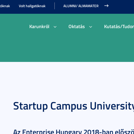
tóknak
Volt hallgatóknak
ALUMNI/ ALMAMATER
Karunkról
Oktatás
Kutatás/Tudo
Startup Campus Universit
Az Enterprise Hungary 2018-ban elősz