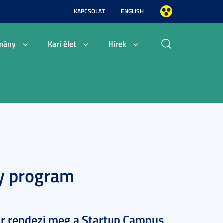
KAPCSOLAT
ENGLISH
mány
Kari élet
Hírek
y program
ör rendezi meg a Startup Campus