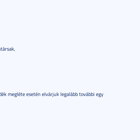
társak,
dék megléte esetén elvárjuk legalább további egy