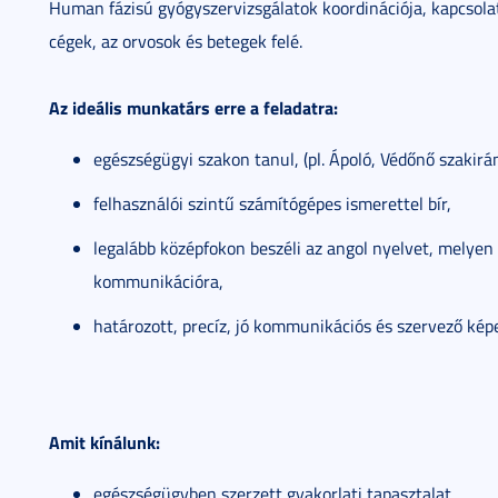
Human fázisú gyógyszervizsgálatok koordinációja, kapcsola
cégek, az orvosok és betegek felé.
Az ideális munkatárs erre a feladatra:
egészségügyi szakon tanul, (pl. Ápoló, Védőnő szakirá
felhasználói szintű számítógépes ismerettel bír,
legalább középfokon beszéli az angol nyelvet, melye
kommunikációra,
határozott, precíz, jó kommunikációs és szervező kép
Amit kínálunk:
egészségügyben szerzett gyakorlati tapasztalat,