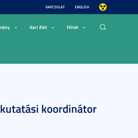
KAPCSOLAT
ENGLISH
mány
Kari élet
Hírek
 kutatási koordinátor