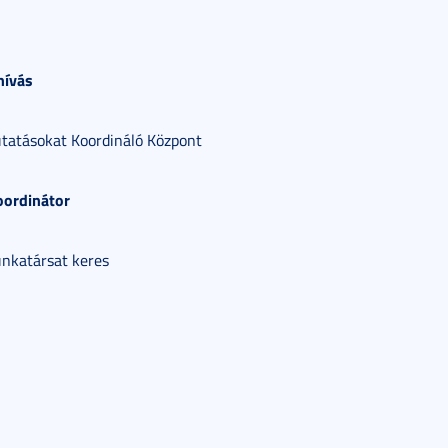
hívás
tatásokat Koordináló Központ
koordinátor
katársat keres