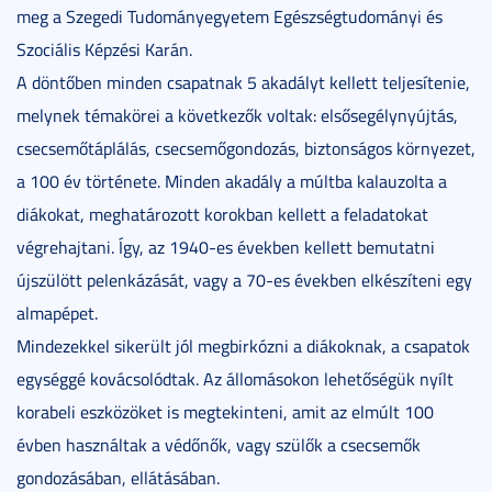
meg a Szegedi Tudományegyetem Egészségtudományi és
Szociális Képzési Karán.
A döntőben minden csapatnak 5 akadályt kellett teljesítenie,
melynek témakörei a következők voltak: elsősegélynyújtás,
csecsemőtáplálás, csecsemőgondozás, biztonságos környezet,
a 100 év története. Minden akadály a múltba kalauzolta a
diákokat, meghatározott korokban kellett a feladatokat
végrehajtani. Így, az 1940-es években kellett bemutatni
újszülött pelenkázását, vagy a 70-es években elkészíteni egy
almapépet.
Mindezekkel sikerült jól megbirkózni a diákoknak, a csapatok
egységgé kovácsolódtak. Az állomásokon lehetőségük nyílt
korabeli eszközöket is megtekinteni, amit az elmúlt 100
évben használtak a védőnők, vagy szülők a csecsemők
gondozásában, ellátásában.