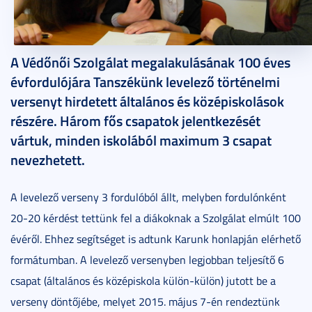
2015. május 20.
2 perc
A Védőnői Szolgálat megalakulásának 100 éves
évfordulójára Tanszékünk levelező történelmi
versenyt hirdetett általános és középiskolások
részére. Három fős csapatok jelentkezését
vártuk, minden iskolából maximum 3 csapat
nevezhetett.
A levelező verseny 3 fordulóból állt, melyben fordulónként
20-20 kérdést tettünk fel a diákoknak a Szolgálat elmúlt 100
évéről. Ehhez segítséget is adtunk Karunk honlapján elérhető
formátumban. A levelező versenyben legjobban teljesítő 6
csapat (általános és középiskola külön-külön) jutott be a
verseny döntőjébe, melyet 2015. május 7-én rendeztünk