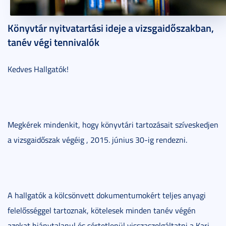
2015. május 20.
1 perc
Könyvtár nyitvatartási ideje a vizsgaidőszakban,
tanév végi tennivalók
Kedves Hallgatók!
Megkérek mindenkit, hogy könyvtári tartozásait szíveskedjen
a vizsgaidőszak végéig , 2015. június 30-ig rendezni.
A hallgatók a kölcsönvett dokumentumokért teljes anyagi
felelősséggel tartoznak, kötelesek minden tanév végén
azokat hiánytalanul és sértetlenül visszaszolgáltatni a Kari