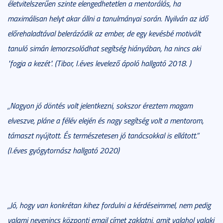
életvitelszerűen szinte elengedhetetlen a mentorálás, ha
maximálisan helyt akar állni a tanulmányai során. Nyilván az idő
előrehaladtával belerázódik az ember, de egy kevésbé motivált
tanuló simán lemorzsolódhat segítség hiányában, ha nincs aki
"fogja a kezét". (Tibor, I.éves levelező ápoló hallgató
2018
. )
„Nagyon jó döntés volt jelentkezni, sokszor éreztem magam
elveszve, pláne a félév elején és nagy segítség volt a mentorom,
támaszt nyújtott. És természetesen jó tanácsokkal is ellátott.”
(I.éves gyógytornász hallgató 2020)
„Jó, hogy van konkrétan kihez fordulni a kérdéseimmel, nem pedig
valami nevenincs központi email címet zaklatni, amit valahol valaki