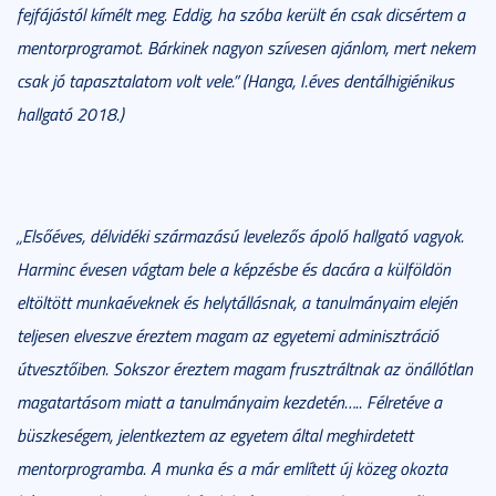
fejfájástól kímélt meg. Eddig, ha szóba került én csak dicsértem a
mentorprogramot. Bárkinek nagyon szívesen ajánlom, mert nekem
csak jó tapasztalatom volt vele.” (Hanga, I.éves dentálhigiénikus
hallgató 2018.)
„Elsőéves, délvidéki származású levelezős ápoló hallgató vagyok.
Harminc évesen vágtam bele a képzésbe és dacára a külföldön
eltöltött munkaéveknek és helytállásnak, a tanulmányaim elején
teljesen elveszve éreztem magam az egyetemi adminisztráció
útvesztőiben. Sokszor éreztem magam frusztráltnak az önállótlan
magatartásom miatt a tanulmányaim kezdetén….. Félretéve a
büszkeségem, jelentkeztem az egyetem által meghirdetett
mentorprogramba. A munka és a már említett új közeg okozta