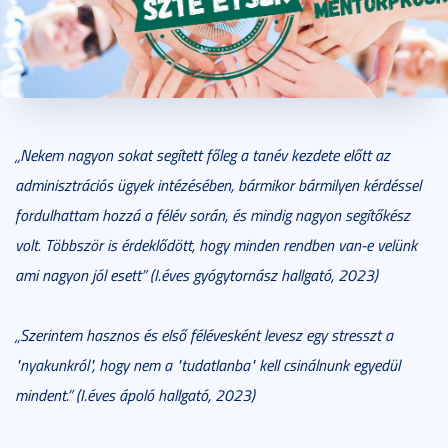
2020. június 29.
4 perc
„
Nekem nagyon sokat segített főleg a tanév kezdete előtt az
adminisztrációs ügyek intézésében, bármikor bármilyen kérdéssel
fordulhattam hozzá a félév során, és mindig nagyon segítőkész
volt. Többször is érdeklődött, hogy minden rendben van-e velünk
ami nagyon jól esett
”
(I.éves gyógytornász hallgató, 2023)
„
Szerintem hasznos és első félévesként levesz egy stresszt a
"nyakunkról", hogy nem a "tudatlanba" kell csinálnunk egyedül
mindent.
” (I.éves ápoló hallgató, 2023)