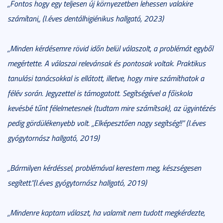
„
Fontos hogy egy teljesen új környezetben lehessen valakire
számítani
„
(I.éves dentálhigiénikus hallgató, 2023)
„Minden kérdésemre rövid időn belül válaszolt, a problémát egyből
megértette. A válaszai relevánsak és pontosak voltak. Praktikus
tanulási tanácsokkal is ellátott, illetve, hogy mire számíthatok a
félév során. Jegyzettel is támogatott. Segítségével a főiskola
kevésbé tűnt félelmetesnek (tudtam mire számítsak), az ügyintézés
pedig gördülékenyebb volt. „Elképesztően nagy segítség!!” (I.éves
gyógytornász hallgató, 2019)
„Bármilyen kérdéssel, problémával kerestem meg, készségesen
segített.”(I.éves gyógytornász hallgató, 2019)
„Mindenre kaptam választ, ha valamit nem tudott megkérdezte,