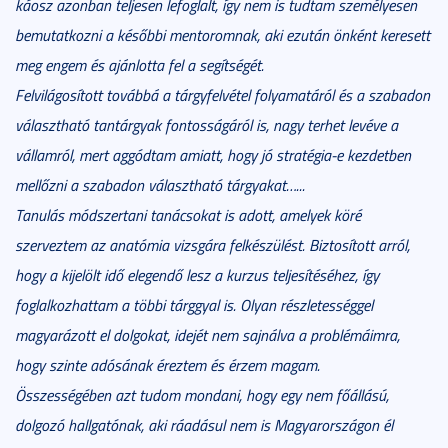
káosz azonban teljesen lefoglalt, így nem is tudtam személyesen
bemutatkozni a későbbi mentoromnak, aki ezután önként keresett
meg engem és ajánlotta fel a segítségét.
Felvilágosított továbbá a tárgyfelvétel folyamatáról és a szabadon
választható tantárgyak fontosságáról is, nagy terhet levéve a
vállamról, mert aggódtam amiatt, hogy jó stratégia-e kezdetben
mellőzni a szabadon választható tárgyakat…...
Tanulás módszertani tanácsokat is adott, amelyek köré
szerveztem az anatómia vizsgára felkészülést. Biztosított arról,
hogy a kijelölt idő elegendő lesz a kurzus teljesítéséhez, így
foglalkozhattam a többi tárggyal is. Olyan részletességgel
magyarázott el dolgokat, idejét nem sajnálva a problémáimra,
hogy szinte adósának éreztem és érzem magam.
Összességében azt tudom mondani, hogy egy nem főállású,
dolgozó hallgatónak, aki ráadásul nem is Magyarországon él