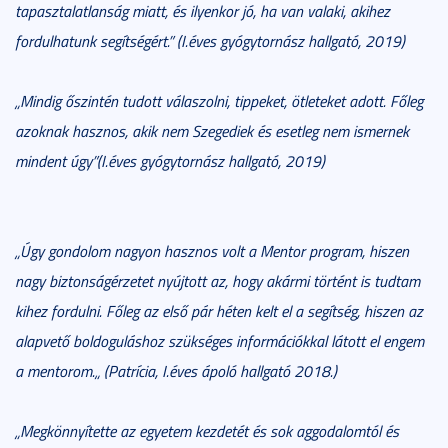
tapasztalatlanság miatt, és ilyenkor jó, ha van valaki, akihez
fordulhatunk segítségért.” (I.éves gyógytornász hallgató, 2019)
„Mindig őszintén tudott válaszolni, tippeket, ötleteket adott. Főleg
azoknak hasznos, akik nem Szegediek és esetleg nem ismernek
mindent úgy”(I.éves gyógytornász hallgató, 2019)
„Úgy gondolom nagyon hasznos volt a Mentor program, hiszen
nagy biztonságérzetet nyújtott az, hogy akármi történt is tudtam
kihez fordulni. Főleg az első pár héten kelt el a segítség, hiszen az
alapvető boldoguláshoz szükséges információkkal látott el engem
a mentorom.„
(Patrícia, I.éves ápoló hallgató 2018.)
„Megkönnyítette az egyetem kezdetét és sok aggodalomtól és