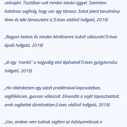
utánajárt. Tisztában volt minden iskolai üggyel. Szerintem
hatalmas segítség, hogy van egy támasz. Sokat jelent tanulmányi
téren és lelki támaszként is.”(I.éves védőnő hallgató, 2019)
„Nagyon kedves és minden kérdésemre tudott válaszolni.”(I.éves
ápoló hallgató, 2019)
„Jó egy "mankó" a nagyvilág első lépéseinél.”(I.éves gyógytornász
hallgató, 2019)
„Ha rákérdeztem egy adott problémával kapcsolatban,
segítőkészen, gyorsan válaszolt. Elmondta a saját tapasztalatait,
amik segítettek döntésekben.(I.éves védőnő hallgató, 2019)
„Van, amiben nem tudnak segíteni az évfolyamtársak a