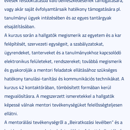
évesek felsőoktatásba való beilleszkedésének támogatására,
vagy akár saját évfolyamtársaik hatékony támogatására pl.
tanulmányi ügyek intézésében és az egyes tantárgyak
elsajátításában.
A kurzus során a hallgatók megismerik az egyetem és a kar
felépítését, szervezeti egységeit, a szabályzatokat,
ügyrendeket, tanterveket és a tanulmányokhoz kapcsolódó
elektronikus felületeket, rendszereket; továbbá megismerik
és gyakorolják a mentori feladatok ellátásához szükséges
hatékony tanulási-tanítási és kommunikációs technikákat. A
kurzus 42 kontaktórában, tömbösített formában kerül
megvalósításra. A megszerzett ismeretekkel a hallgatók
képessé válnak mentori tevékenységüket felelősségteljesen
ellátni.
A mentorálási tevékenységről a „Beiratkozási levélben” és a