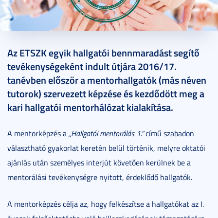
2020. június 29.
2 perc
Az ETSZK egyik hallgatói bennmaradást segítő
tevékenységeként indult útjára 2016/17.
tanévben először a mentorhallgatók (más néven
tutorok) szervezett képzése és kezdődött meg a
kari hallgatói mentorhálózat kialakítása.
A mentorképzés a
„Hallgatói mentorálás 1.”
című szabadon
választható gyakorlat keretén belül történik, melyre oktatói
ajánlás után személyes interjút követően kerülnek be a
mentorálási tevékenységre nyitott, érdeklődő hallgatók.
A mentorképzés célja az, hogy felkészítse a hallgatókat az I.