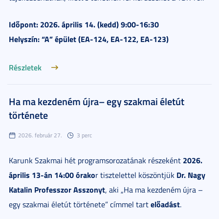
Időpont: 2026. április 14. (kedd) 9:00-16:30
Helyszín: “A” épület (EA-124, EA-122, EA-123)
Részletek
Ha ma kezdeném újra– egy szakmai életút
története
2026. február 27.
3 perc
2026.
Karunk Szakmai hét programsorozatának részeként
április 13-án 14:00 órako
Dr. Nagy
r tisztelettel köszöntjük
Katalin Professzor Asszonyt
, aki „Ha ma kezdeném újra –
előadást
egy szakmai életút története” címmel tart
.