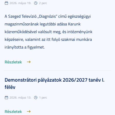
2026. május 19.
2 perc
A Szeged Televízió „Diagnózis” című egészségügyi
magazinműsorának legutóbbi adása Karunk
közreműködésével valósult meg, és intézményünk
képzéseire, valamint az itt folyó szakmai munkára
irányította a figyelmet.
Részletek
Demonstrátori pályázatok 2026/2027 tanév I.
félév
2026. május 13.
1 perc
Részletek