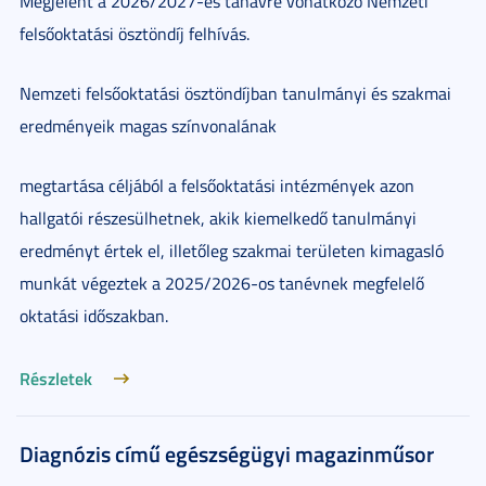
Megjelent a 2026/2027-es tanávre vonatkozó Nemzeti
felsőoktatási ösztöndíj felhívás.
Nemzeti felsőoktatási ösztöndíjban tanulmányi és szakmai
eredményeik magas színvonalának
megtartása céljából a felsőoktatási intézmények azon
hallgatói részesülhetnek, akik kiemelkedő tanulmányi
eredményt értek el, illetőleg szakmai területen kimagasló
munkát végeztek a 2025/2026-os tanévnek megfelelő
oktatási időszakban.
Részletek
Diagnózis című egészségügyi magazinműsor