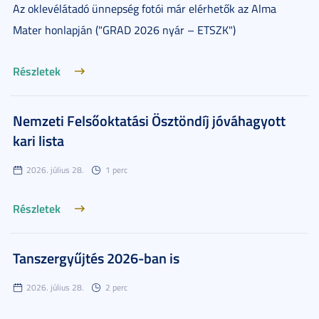
Az oklevélátadó ünnepség fotói már elérhetők az Alma
Mater honlapján ("GRAD 2026 nyár – ETSZK")
Részletek
Nemzeti Felsőoktatási Ösztöndíj jóváhagyott
kari lista
2026. július 28.
1 perc
Részletek
Tanszergyűjtés 2026-ban is
2026. július 28.
2 perc