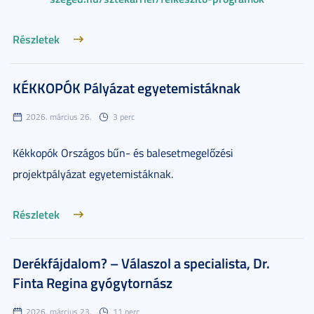
Részletek
KÉKKOPÓK Pályázat egyetemistáknak
2026. március 26.
3 perc
Kékkopók Országos bűn- és balesetmegelőzési
projektpályázat egyetemistáknak.
Részletek
Derékfájdalom? – Válaszol a specialista, Dr.
Finta Regina gyógytornász
2026. március 23.
11 perc