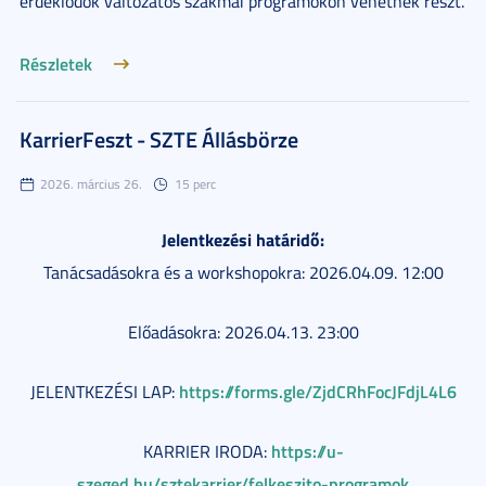
érdeklődők változatos szakmai programokon vehetnek részt.
Részletek
KarrierFeszt - SZTE Állásbörze
2026. március 26.
15 perc
Jelentkezési határidő:
Tanácsadásokra és a workshopokra: 2026.04.09. 12:00
Előadásokra: 2026.04.13. 23:00
https://forms.gle/ZjdCRhFocJFdjL4L6
JELENTKEZÉSI LAP:
https://u-
KARRIER IRODA:
szeged.hu/sztekarrier/felkeszito-programok