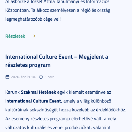
Állásbörze a József Attila Tanulmányi és Információs
Központban. Találkozz személyesen a régió és ország
legmeghatározóbb cégeivel!
Részletek
International Culture Event – Megjelent a
részletes program
2026. április 10.
1 perc
Szakmai Hetének
Karunk
egyik kiemelt eseménye az
nternational Culture Event
I
, amely a világ különböző
kultúráinak sokszínűségét hozza közelebb az érdeklődőkhöz.
Az esemény részletes programja elérhetővé vált, amely
változatos kulturális és zenei produkciókat, valamint