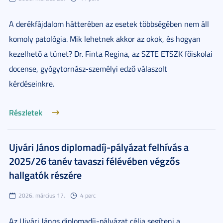
A derékfájdalom hátterében az esetek többségében nem áll
komoly patológia. Mik lehetnek akkor az okok, és hogyan
kezelhető a tünet? Dr. Finta Regina, az SZTE ETSZK főiskolai
docense, gyógytornász-személyi edző válaszolt
kérdéseinkre.
Részletek
Ujvári János diplomadíj-pályázat felhívás a
2025/26 tanév tavaszi félévében végzős
hallgatók részére
2026. március 17.
4 perc
Az Ujvári János diplomadíj-pályázat célja segíteni a