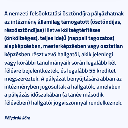
A nemzeti felsőoktatási ösztöndíjra
pályázhatnak
az intézmény
államilag támogatott (ösztöndíjas,
részösztöndíjas)
illetve
költségtérítéses
(önköltséges), teljes idejű (nappali tagozatos)
alapképzésben, mesterképzésben vagy osztatlan
képzésben
részt vevő hallgatói, akik jelenlegi
vagy korábbi tanulmányaik során legalább két
félévre bejelentkeztek, és legalább 55 kreditet
megszereztek. A pályázat benyújtására abban az
intézményben jogosultak a hallgatók, amelyben
a pályázás időszakában (a tanév második
félévében) hallgatói jogviszonnyal rendelkeznek.
Pályázók köre