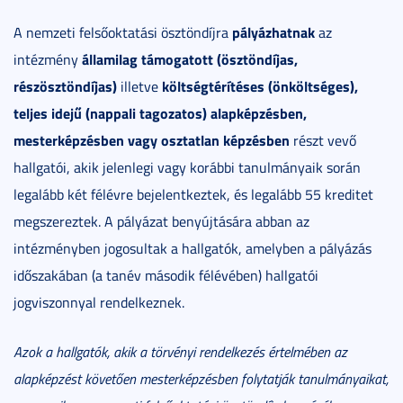
pályázhatnak
A nemzeti felsőoktatási ösztöndíjra
az
államilag támogatott (ösztöndíjas,
intézmény
részösztöndíjas)
költségtérítéses (önköltséges),
illetve
teljes idejű (nappali tagozatos) alapképzésben,
mesterképzésben vagy osztatlan képzésben
részt vevő
hallgatói, akik jelenlegi vagy korábbi tanulmányaik során
legalább két félévre bejelentkeztek, és legalább 55 kreditet
megszereztek. A pályázat benyújtására abban az
intézményben jogosultak a hallgatók, amelyben a pályázás
időszakában (a tanév második félévében) hallgatói
jogviszonnyal rendelkeznek.
Azok a hallgatók, akik a törvényi rendelkezés értelmében az
alapképzést követően mesterképzésben folytatják tanulmányaikat,