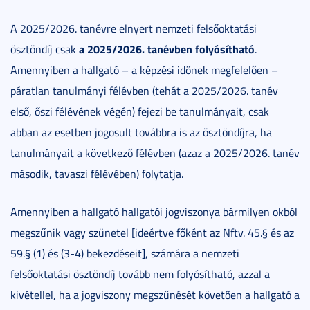
A 2025/2026. tanévre elnyert nemzeti felsőoktatási
a 2025/2026. tanévben folyósítható
ösztöndíj csak
.
Amennyiben a hallgató – a képzési időnek megfelelően –
páratlan tanulmányi félévben (tehát a 2025/2026. tanév
első, őszi félévének végén) fejezi be tanulmányait, csak
abban az esetben jogosult továbbra is az ösztöndíjra, ha
tanulmányait a következő félévben (azaz a 2025/2026. tanév
második, tavaszi félévében) folytatja.
Amennyiben a hallgató hallgatói jogviszonya bármilyen okból
megszűnik vagy szünetel [ideértve főként az Nftv. 45.§ és az
59.§ (1) és (3-4) bekezdéseit], számára a nemzeti
felsőoktatási ösztöndíj tovább nem folyósítható, azzal a
kivétellel, ha a jogviszony megszűnését követően a hallgató a