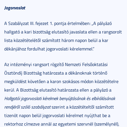
Jogorvoslat
A Szabályzat III. fejezet 1. pontja értelmében: „A pályázó
hallgató a kari bizottság elutasító javaslata ellen a rangsorolt
lista közzétételétől számított három napon belül a kar
dékánjához fordulhat jogorvoslati kérelemmel.”
Az intézményi rangsort rögzítő Nemzeti Felsőoktatási
Ösztöndíj Bizottság határozata a dékánoknak történő
megküldést követően a karon szokásos módon közzétételre
kerül. A Bizottság elutasító határozata ellen a pályázó a
Hallgatói jogorvoslati kérelmek benyújtásának és elbírálásának
rendjéről szóló szabályzat
szerint a közzétételtől számított
tizenöt napon belül jogorvoslati kérelmet nyújthat be a
rektorhoz címezve annál az egyetemi szervnél (személynél),