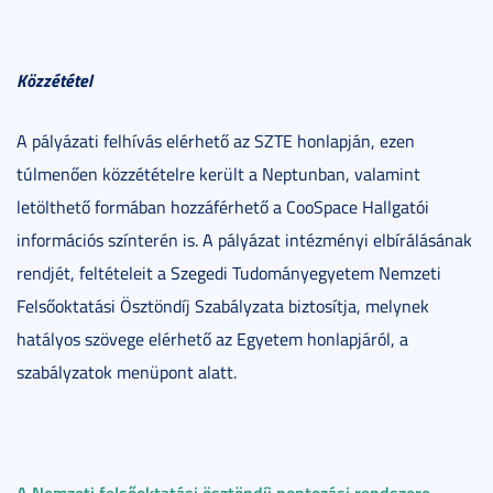
Közzététel
A pályázati felhívás elérhető az SZTE honlapján, ezen
túlmenően közzétételre került a Neptunban, valamint
letölthető formában hozzáférhető a CooSpace Hallgatói
információs színterén is. A pályázat intézményi elbírálásának
rendjét, feltételeit a Szegedi Tudományegyetem Nemzeti
Felsőoktatási Ösztöndíj Szabályzata biztosítja, melynek
hatályos szövege elérhető az Egyetem honlapjáról, a
szabályzatok menüpont alatt.
A Nemzeti felsőoktatási ösztöndíj pontozási rendszere