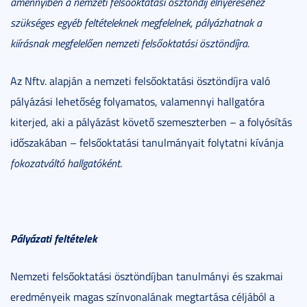
amennyiben a nemzeti felsőoktatási ösztöndíj elnyeréséhez
szükséges egyéb feltételeknek megfelelnek, pályázhatnak a
kiírásnak megfelelően nemzeti felsőoktatási ösztöndíjra.
Az Nftv. alapján a nemzeti felsőoktatási ösztöndíjra való
pályázási lehetőség folyamatos, valamennyi hallgatóra
kiterjed, aki a pályázást követő szemeszterben – a folyósítás
időszakában – felsőoktatási tanulmányait folytatni kívánja
fokozatváltó hallgatóként
.
Pályázati feltételek
Nemzeti felsőoktatási ösztöndíjban tanulmányi és szakmai
eredményeik magas színvonalának megtartása céljából a