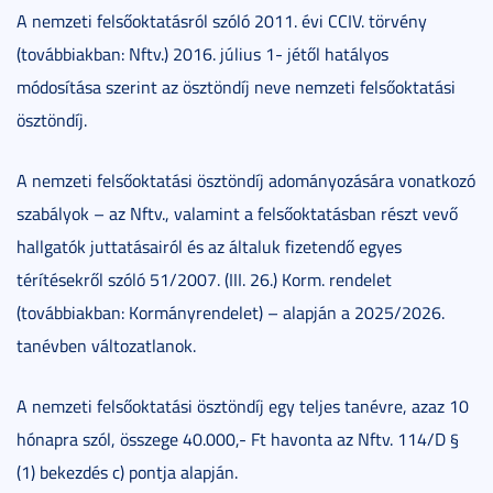
A nemzeti felsőoktatásról szóló 2011. évi CCIV. törvény
(továbbiakban: Nftv.) 2016. július 1- jétől hatályos
módosítása szerint az ösztöndíj neve nemzeti felsőoktatási
ösztöndíj.
A nemzeti felsőoktatási ösztöndíj adományozására vonatkozó
szabályok – az Nftv., valamint a felsőoktatásban részt vevő
hallgatók juttatásairól és az általuk fizetendő egyes
térítésekről szóló 51/2007. (III. 26.) Korm. rendelet
(továbbiakban: Kormányrendelet) – alapján a 2025/2026.
tanévben változatlanok.
A nemzeti felsőoktatási ösztöndíj egy teljes tanévre, azaz 10
hónapra szól, összege 40.000,- Ft havonta az Nftv. 114/D §
(1) bekezdés c) pontja alapján.