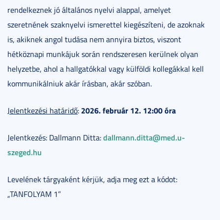
rendelkeznek jó általános nyelvi alappal, amelyet
szeretnének szaknyelvi ismerettel kiegészíteni, de azoknak
is, akiknek angol tudása nem annyira biztos, viszont
hétköznapi munkájuk során rendszeresen kerülnek olyan
helyzetbe, ahol a hallgatókkal vagy külföldi kollegákkal kell
kommunikálniuk akár írásban, akár szóban.
2026. február 12. 12:00 óra
Jelentkezési határidő
:
dallmann.ditta@med.u-
Jelentkezés: Dallmann Ditta:
szeged.hu
Levelének tárgyaként kérjük, adja meg ezt a kódot:
„TANFOLYAM 1”