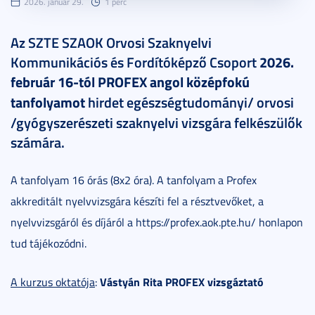
2026. január 29.
1 perc
Az SZTE SZAOK Orvosi Szaknyelvi
Kommunikációs és Fordítóképző Csoport
2026.
február 16-tól PROFEX angol középfokú
tanfolyamot
hirdet egészségtudományi/ orvosi
/gyógyszerészeti szaknyelvi vizsgára felkészülők
számára.
A tanfolyam 16 órás (8x2 óra). A tanfolyam a Profex
akkreditált nyelvvizsgára készíti fel a résztvevőket, a
nyelvvizsgáról és díjáról a https://profex.aok.pte.hu/ honlapon
tud tájékozódni.
Vástyán Rita PROFEX vizsgáztató
A kurzus oktatója
: