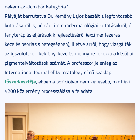
nekem az álom bőr kategória.”
Pályáját bemutatva Dr. Kemény Lajos beszélt a legfontosabb
kutatásairól is, például immundermatológiai kutatásokról, új
fényterápiás eljárások kifejlesztéséről (excimer lézeres
kezelés psoriasis betegségben), illetve arról, hogy vizsgálták,
az újszülöttkori kékfény-kezelés mennyire fokozza a későbbi
pigmentelváltozások számát. A professzor jelenleg az
International Journal of Dermatology című szaklap
főszerkesztője
, ebben a pozícióban nem kevesebb, mint évi
4200 közlemény processzálása a feladata.