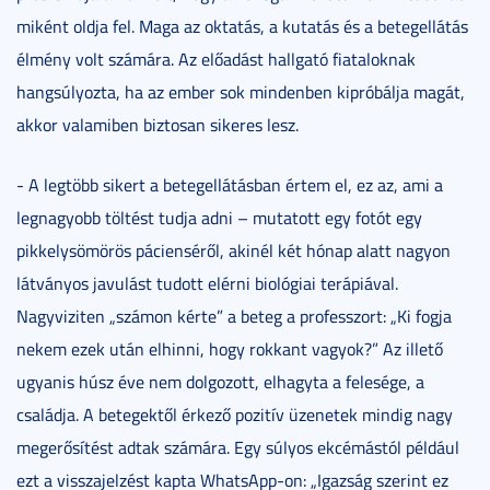
miként oldja fel. Maga az oktatás, a kutatás és a betegellátás
élmény volt számára. Az előadást hallgató fiataloknak
hangsúlyozta, ha az ember sok mindenben kipróbálja magát,
akkor valamiben biztosan sikeres lesz.
- A legtöbb sikert a betegellátásban értem el, ez az, ami a
legnagyobb töltést tudja adni – mutatott egy fotót egy
pikkelysömörös pácienséről, akinél két hónap alatt nagyon
látványos javulást tudott elérni biológiai terápiával.
Nagyviziten „számon kérte” a beteg a professzort: „Ki fogja
nekem ezek után elhinni, hogy rokkant vagyok?” Az illető
ugyanis húsz éve nem dolgozott, elhagyta a felesége, a
családja. A betegektől érkező pozitív üzenetek mindig nagy
megerősítést adtak számára. Egy súlyos ekcémástól például
ezt a visszajelzést kapta WhatsApp-on: „Igazság szerint ez