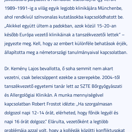
1989-1991-ig a világ egyik legjobb klinikájára Münchenbe,
ahol rendkívül színvonalas kutatásokba kapcsolódhatott be.
„Akikkel együtt ültem a padokban, azok közül 15-20-an
később Európa vezető klinikáinak a tanszékvezetői lettek” –
jegyezte meg. Kell, hogy az embert különféle behatások érjék,
állapította meg a németországi tanulmányaival kapcsolatban.
Dr. Kemény Lajos bevallotta, ő soha semmit nem akart
vezetni, csak belecsöppent ezekbe a szerepekbe. 2004-től
tanszékvezető egyetemi tanár lett az SZTE Bőrgyógyászati
és Allergológiai Klinikán. A munka mennyiségével
kapcsolatban Robert Frostot idézte: „Ha szorgalmasan
dolgozol napi 12-14 órát, elérheted, hogy főnök legyél és
napi 16 órát dolgozz.” Elárulta, vezetőként a legtöbb
problémája azzal volt, hogy a kollégák közötti konfliktusokat