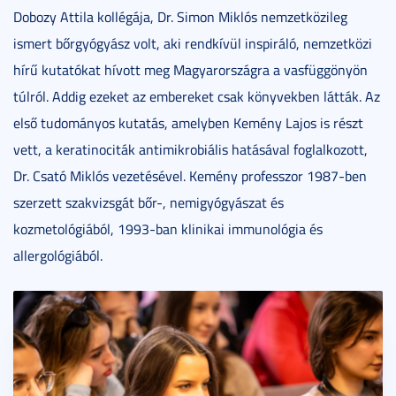
Dobozy Attila kollégája, Dr. Simon Miklós nemzetközileg
ismert bőrgyógyász volt, aki rendkívül inspiráló, nemzetközi
hírű kutatókat hívott meg Magyarországra a vasfüggönyön
túlról. Addig ezeket az embereket csak könyvekben látták. Az
első tudományos kutatás, amelyben Kemény Lajos is részt
vett, a keratinociták antimikrobiális hatásával foglalkozott,
Dr. Csató Miklós vezetésével. Kemény professzor 1987-ben
szerzett szakvizsgát bőr-, nemigyógyászat és
kozmetológiából, 1993-ban klinikai immunológia és
allergológiából.