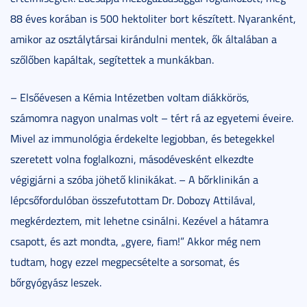
88 éves korában is 500 hektoliter bort készített. Nyaranként,
amikor az osztálytársai kirándulni mentek, ők általában a
szőlőben kapáltak, segítettek a munkákban.
– Elsőévesen a Kémia Intézetben voltam diákkörös,
számomra nagyon unalmas volt – tért rá az egyetemi éveire.
Mivel az immunológia érdekelte legjobban, és betegekkel
szeretett volna foglalkozni, másodévesként elkezdte
végigjárni a szóba jöhető klinikákat. – A bőrklinikán a
lépcsőfordulóban összefutottam Dr. Dobozy Attilával,
megkérdeztem, mit lehetne csinálni. Kezével a hátamra
csapott, és azt mondta, „gyere, fiam!” Akkor még nem
tudtam, hogy ezzel megpecsételte a sorsomat, és
bőrgyógyász leszek.