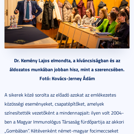
Dr. Kemény Lajos elmondta, a kíváncsiságban és az
áldozatos munkában jobban hisz, mint a szerencsében.
Fotó: Kovács-Jerney Ádám
A sikerek közé sorolta az előadó azokat az emlékezetes
közösségi eseményeket, csapatépítőket, amelyek
színesítették vezetőként a mindennapjait: ilyen volt 2004-
ben a Magyar Immunológus Társaság fürdőpartija az akkori
„Gombában”. Kétévenként német-magyar focimeccseket