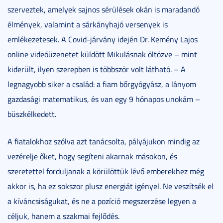
szerveztek, amelyek sajnos sérülések okán is maradandó
élmények, valamint a sárkányhajó versenyek is
emlékezetesek. A Covid-járvány idején Dr. Kemény Lajos
online videóüzenetet küldött Mikulásnak öltözve – mint
kiderült, ilyen szerepben is többször volt látható. – A
legnagyobb siker a család: a fiam bőrgyógyász, a lányom
gazdasági matematikus, és van egy 9 hónapos unokám –
büszkélkedett.
A fiatalokhoz szólva azt tanácsolta, pályájukon mindig az
vezérelje őket, hogy segíteni akarnak másokon, és
szeretettel forduljanak a körülöttük lévő emberekhez még
akkor is, ha ez sokszor plusz energiát igényel. Ne veszítsék el
a kíváncsiságukat, és ne a pozíció megszerzése legyen a
céljuk, hanem a szakmai fejlődés.