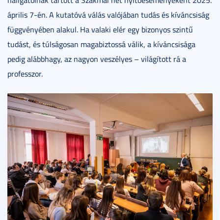
hallgatóinak tartott a Szakmai hét nyitóeseményeként 2025.
április 7-én. A kutatóvá válás valójában tudás és kíváncsiság
függvényében alakul. Ha valaki elér egy bizonyos szintű
tudást, és túlságosan magabiztossá válik, a kíváncsisága
pedig alábbhagy, az nagyon veszélyes – világított rá a
professzor.