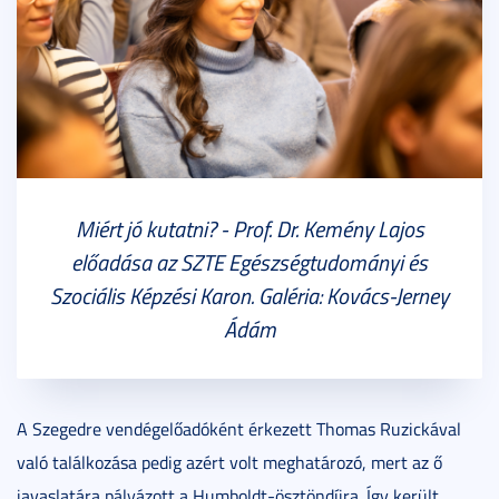
Miért jó kutatni? - Prof. Dr. Kemény Lajos
előadása az SZTE Egészségtudományi és
Szociális Képzési Karon. Galéria: Kovács-Jerney
Ádám
A Szegedre vendégelőadóként érkezett Thomas Ruzickával
való találkozása pedig azért volt meghatározó, mert az ő
javaslatára pályázott a Humboldt-ösztöndíjra. Így került