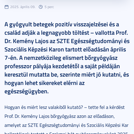
2025. április 09.
5 perc
A gyógyult betegek pozitív visszajelzései és a
család adják a legnagyobb töltést – vallotta Prof.
Dr. Kemény Lajos az SZTE Egészségtudományi és
Szociális Képzési Karon tartott előadásán április
7-én. A nemzetközileg elismert bőrgyógyász
professzor pályája kezdetétől a saját példáján
keresztül mutatta be, szerinte miért jó kutatni, és
hogyan lehet sikereket elérni az
egészségügyben.
Hogyan és miért lesz valakiből kutató? – tette fel a kérdést
Prof. Dr. Kemény Lajos bőrgyógyász azon az előadáson,
amelyet az SZTE Egészségtudományi és Szociális Képzési Kar