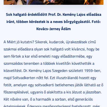
Sok hallgató érdeklődött Prof. Dr. Kemény Lajos előadása
iránt, többen kérdeztek is a neves bőrgyógyásztól. Fotó:
Kovács-Jerney Ádám
A Miért jó kutatni? Sikerek, kudarcok, újrakezdések című
szakmai előadásra olyan sok hallgató volt kíváncsi, hogy be
sem fértek a kar első emeleti nagy előadótermébe, egy
szomszédos teremben a többiek kivetítőn követhették a
közvetítést. Dr. Kemény Lajos Szegeden született 1959-ben,
majd Soltvadkerten nőtt fel. Ezt illusztrálandó hozott egy
fotót, amelyen egy soltvadkerti betlehemes játék látható az ő
főszereplésével, ugyanis ő alakította a kis Jézust a jászolban.
Két nővére van, ő a harmadik a sorban, első generációs
értelmiségiek. Édesapja mezőgazdasággal foglalkozott, még