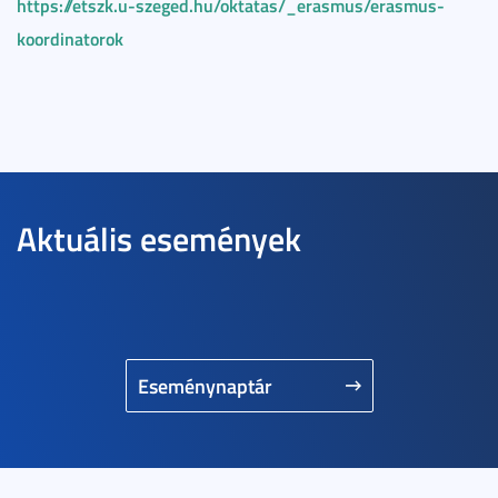
https://etszk.u-szeged.hu/oktatas/_erasmus/erasmus-
koordinatorok
Aktuális események
Eseménynaptár