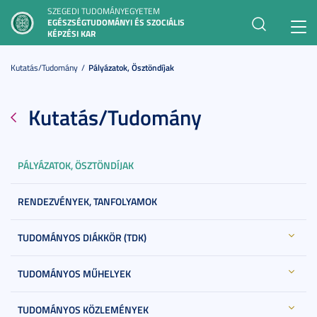
SZEGEDI TUDOMÁNYEGYETEM
EGÉSZSÉGTUDOMÁNYI ÉS SZOCIÁLIS
Toggl
KÉPZÉSI KAR
navig
Kutatás/Tudomány
Pályázatok, Ösztöndíjak
Kutatás/Tudomány
PÁLYÁZATOK, ÖSZTÖNDÍJAK
RENDEZVÉNYEK, TANFOLYAMOK
TUDOMÁNYOS DIÁKKÖR (TDK)
TUDOMÁNYOS MŰHELYEK
TUDOMÁNYOS KÖZLEMÉNYEK