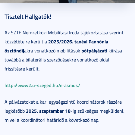
2025. szeptember 04.
1 perc
Tisztelt Hallgatók!
Az SZTE Nemzetközi Mobilitási Iroda tájékoztatása szerint
2025/2026. tanévi Pannónia
közzétételre került a
ösztöndíj
pótpályázati
akra vonatkozó mobilitások
kiírása
továbbá a bilaterális szerződésekre vonatkozó oldal
frissítésre került.
http://www2.u-szeged.hu/erasmus/
A pályázatokat a kari egységszintű koordinátorok részére
2025. szeptember 18
legkésőbb
-ig szükséges megküldeni,
mivel a koordinátori határidő a következő nap.