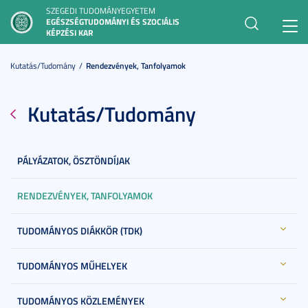
SZEGEDI TUDOMÁNYEGYETEM
EGÉSZSÉGTUDOMÁNYI ÉS SZOCIÁLIS
Toggl
KÉPZÉSI KAR
navig
Kutatás/Tudomány
Rendezvények, Tanfolyamok
Kutatás/Tudomány
PÁLYÁZATOK, ÖSZTÖNDÍJAK
RENDEZVÉNYEK, TANFOLYAMOK
TUDOMÁNYOS DIÁKKÖR (TDK)
TUDOMÁNYOS MŰHELYEK
TUDOMÁNYOS KÖZLEMÉNYEK