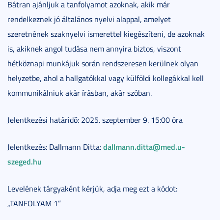
Bátran ajánljuk a tanfolyamot azoknak, akik már
rendelkeznek jó általános nyelvi alappal, amelyet
szeretnének szaknyelvi ismerettel kiegészíteni, de azoknak
is, akiknek angol tudása nem annyira biztos, viszont
hétköznapi munkájuk során rendszeresen kerülnek olyan
helyzetbe, ahol a hallgatókkal vagy külföldi kollegákkal kell
kommunikálniuk akár írásban, akár szóban.
Jelentkezési határidő: 2025. szeptember 9. 15:00 óra
dallmann.ditta@med.u-
Jelentkezés: Dallmann Ditta:
szeged.hu
Levelének tárgyaként kérjük, adja meg ezt a kódot:
„TANFOLYAM 1”