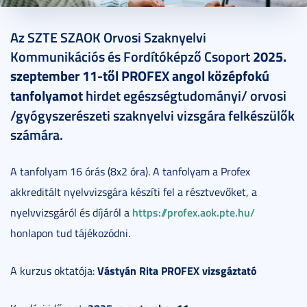
2025. augusztus 28.
1 perc
Az SZTE SZAOK Orvosi Szaknyelvi
Kommunikációs és Fordítóképző Csoport
2025.
szeptember 11-től PROFEX angol középfokú
tanfolyamot
hirdet egészségtudományi/ orvosi
/gyógyszerészeti szaknyelvi vizsgára felkészülők
számára.
A tanfolyam 16 órás (8x2 óra). A tanfolyam a Profex
akkreditált nyelvvizsgára készíti fel a résztvevőket, a
https://profex.aok.pte.hu/
nyelvvizsgáról és díjáról a
honlapon tud tájékozódni.
Vástyán Rita PROFEX vizsgáztató
A kurzus oktatója: