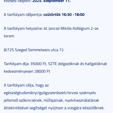
2025. szeptember 11.
Kezdési időpont:
csütörtök 16:30 -18:00
A tanfolyam időpontja:
A tanfolyam helyszíne: Id. Jancsó Miklós Kollégium 2-os
terem
(6725 Szeged Semmelweis utca 7.)
Tanfolyam díja: 35000 Ft, SZTE dolgozóknak és hallgatóknak
kedvezményesen 28000 Ft
A tanfolyam célja, hogy az
egészségtudományi/gyógyszerészeti/orvosi szaknyelv
jellemző szókincsének, műfajainak, nyelvhasználatának
áttekintésével segítséget nyújtson a vizsgára készülőknek.