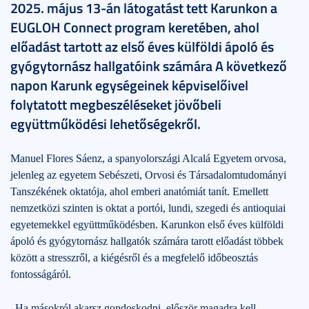
2025. május 13-án látogatást tett Karunkon a
EUGLOH Connect program keretében, ahol
előadást tartott az első éves külföldi ápoló és
gyógytornász hallgatóink számára A következő
napon Karunk egységeinek képviselőivel
folytatott megbeszéléseket jövőbeli
együttműködési lehetőségekről.
Manuel Flores Sáenz, a spanyolországi Alcalá Egyetem orvosa,
jelenleg az egyetem Sebészeti, Orvosi és Társadalomtudományi
Tanszékének oktatója, ahol emberi anatómiát tanít. Emellett
nemzetközi szinten is oktat a portói, lundi, szegedi és antioquiai
egyetemekkel együttműködésben. Karunkon első éves külföldi
ápoló és gyógytornász hallgatók számára tarott előadást többek
között a stresszről, a kiégésről és a megfelelő időbeosztás
fontosságáról.
„Ha másokról akarsz gondoskodni, először magadra kell