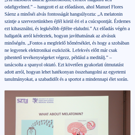
odafigyelned.” – hangzott el az előadáson, ahol Manuel Flores
Sáenz a minőséi alvás fontosságát hangsúlyozta: „A melatonin
szintje a szervezetünkben éjfél körül éri el a csúcspontját. Érdemes
ezt kihasználni, és legkésőbb éjfélre elaludni.” Az előadás végén a
hallgatók arról kérdeztek, hogyan javíthatnának az alvásuk
minőségén. „Fontos a megfelelő hőmérséklet, és hogy a szobában
ne legyenek elektronikai eszközök. Lefekvés előtt már csak
pihentető tevékenységeket végezz, például a meditálj.” –
tanácsolta a spanyol oktató. Ezt követően gyakorlati útmutatást
adott arról, hogyan lehet hatékonyan összehangolni az egyetemi
tanulmányokat, a szabadidőt és a sportot a mindennapi élet során.