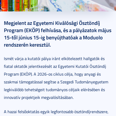
2026. május 12.
2 perc
Megjelent az Egyetemi Kiválósági Ösztöndíj
Program (EKÖP) felhívása, és a pályázatok május
15-től június 15-ig benyújthatóak a Moduolo
rendszerén keresztül.
Ismét várja a kutatói pálya iránt elkötelezett hallgatók és
fiatal oktatók jelentkezését az Egyetemi Kutatói Ösztöndíj
Program (EKÖP). A 2026-os ciklus célja, hogy anyagi és
szakmai támogatással segítse a Szegedi Tudományegyetem
legkiválóbb tehetségeit tudományos céljaik elérésében és
innovatív projektjeik megvalósításában.
A hazai felsőoktatás egyik legfontosabb ösztöndíjrendszere,