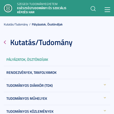
SZEGEDI TUDOMÁNYEGYETEM
EGÉSZSÉGTUDOMÁNYI ÉS SZOCIÁLIS
Toggl
KÉPZÉSI KAR
navig
Kutatás/Tudomány
Pályázatok, Ösztöndíjak
Kutatás/Tudomány
PÁLYÁZATOK, ÖSZTÖNDÍJAK
RENDEZVÉNYEK, TANFOLYAMOK
TUDOMÁNYOS DIÁKKÖR (TDK)
TUDOMÁNYOS MŰHELYEK
TUDOMÁNYOS KÖZLEMÉNYEK