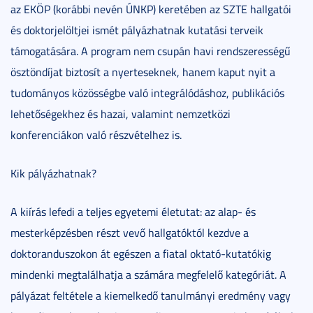
az EKÖP (korábbi nevén ÚNKP) keretében az SZTE hallgatói
és doktorjelöltjei ismét pályázhatnak kutatási terveik
támogatására. A program nem csupán havi rendszerességű
ösztöndíjat biztosít a nyerteseknek, hanem kaput nyit a
tudományos közösségbe való integrálódáshoz, publikációs
lehetőségekhez és hazai, valamint nemzetközi
konferenciákon való részvételhez is.
Kik pályázhatnak?
A kiírás lefedi a teljes egyetemi életutat: az alap- és
mesterképzésben részt vevő hallgatóktól kezdve a
doktoranduszokon át egészen a fiatal oktató-kutatókig
mindenki megtalálhatja a számára megfelelő kategóriát. A
pályázat feltétele a kiemelkedő tanulmányi eredmény vagy