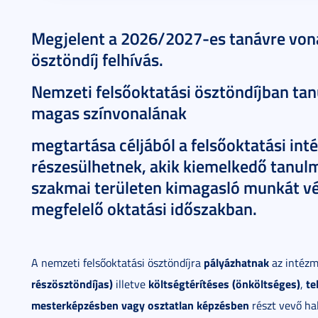
Megjelent a 2026/2027-es tanávre von
ösztöndíj felhívás.
Nemzeti felsőoktatási ösztöndíjban ta
magas színvonalának
megtartása céljából a felsőoktatási in
részesülhetnek, akik kiemelkedő tanulm
szakmai területen kimagasló munkát v
megfelelő oktatási időszakban.
pályázhatnak
A nemzeti felsőoktatási ösztöndíjra
az intéz
részösztöndíjas)
költségtérítéses (önköltséges)
te
illetve
,
mesterképzésben vagy osztatlan képzésben
részt vevő hal