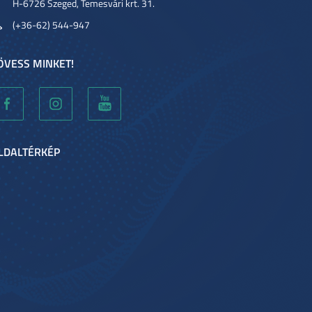
H-6726 Szeged, Temesvári krt. 31.
(+36-62) 544-947
ÖVESS MINKET!
LDALTÉRKÉP