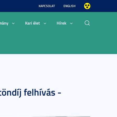
KAPCSOLAT
ENGLISH
mány
Kari élet
Hírek
öndíj felhívás -