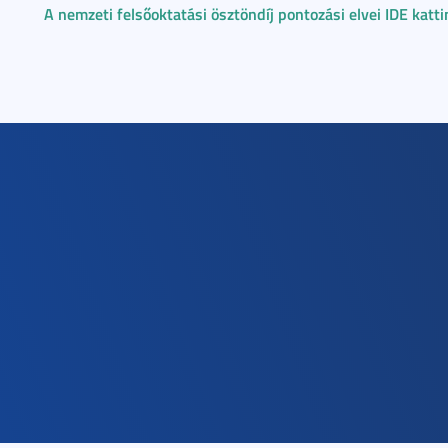
A nemzeti felsőoktatási ösztöndíj pontozási elvei IDE katt