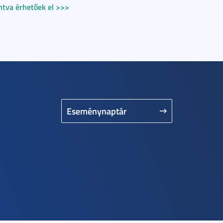
intva érhetőek el >>>
Eseménynaptár