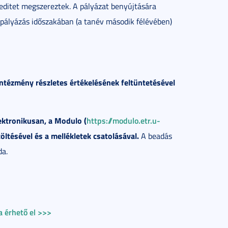
reditet megszereztek. A pályázat benyújtására
pályázás időszakában (a tanév második félévében)
z intézmény részletes értékelésének feltüntetésével
lektronikusan, a Modulo (
https://modulo.etr.u-
töltésével és a mellékletek csatolásával.
A beadás
da.
a érhető el >>>