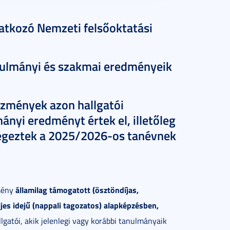
atkozó Nemzeti felsőoktatási
nulmányi és szakmai eredményeik
tézmények azon hallgatói
ányi eredményt értek el, illetőleg
égeztek a 2025/2026-os tanévnek
államilag támogatott (ösztöndíjas,
mény
ljes idejű (nappali tagozatos) alapképzésben,
lgatói, akik jelenlegi vagy korábbi tanulmányaik