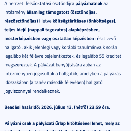
pályázhatnak
A nemzeti felsőoktatási ösztöndíjra
az
államilag támogatott (ösztöndíjas,
intézmény
részösztöndíjas)
költségtérítéses (önköltséges)
illetve
,
teljes idejű (nappali tagozatos) alapképzésben,
mesterképzésben vagy osztatlan képzésben
részt vevő
hallgatói, akik jelenlegi vagy korábbi tanulmányaik során
legalább két félévre bejelentkeztek, és legalább 55 kreditet
megszereztek. A pályázat benyújtására abban az
intézményben jogosultak a hallgatók, amelyben a pályázás
időszakában (a tanév második félévében) hallgatói
jogviszonnyal rendelkeznek.
Beadási határidő: 2026. július 13. (hétfő) 23:59 óra.
Pályázni csak a pályázati űrlap kitöltésével lehet, mely az