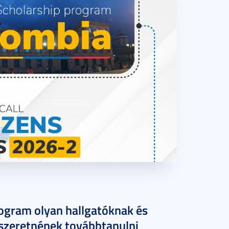
ogram olyan hallgatóknak és
szeretnének továbbtanulni