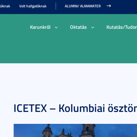
tóknak
Volt hallgatóknak
ALUMNI/ ALMAMATER
Karunkról
Oktatás
Kutatás/Tudo
ICETEX – Kolumbiai ösztö