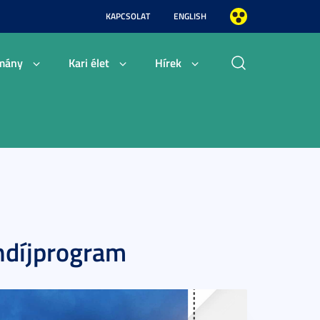
KAPCSOLAT
ENGLISH
mány
Kari élet
Hírek
ndíjprogram