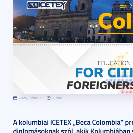
2026. június 01.
1 perc
A kolumbiai ICETEX „Beca Colombia” pr
diplomásoknak szól, akik Kolumbiában 