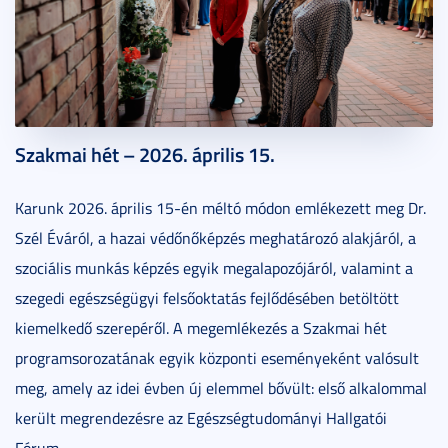
2026. április 23.
3 perc
Szakmai hét – 2026. április 15.
Karunk 2026. április 15-én méltó módon emlékezett meg Dr.
Szél Éváról, a hazai védőnőképzés meghatározó alakjáról, a
szociális munkás képzés egyik megalapozójáról, valamint a
szegedi egészségügyi felsőoktatás fejlődésében betöltött
kiemelkedő szerepéről. A megemlékezés a Szakmai hét
programsorozatának egyik központi eseményeként valósult
meg, amely az idei évben új elemmel bővült: első alkalommal
került megrendezésre az Egészségtudományi Hallgatói
Fórum.