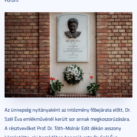
Az ünnepség nyitányaként az intézmény főbejárata előtt, Dr.
Szél Éva emlékművénél került sor annak megkoszorúzására.
A résztvevőket Prof. Dr. Tóth-Molnár Edit dékán asszony