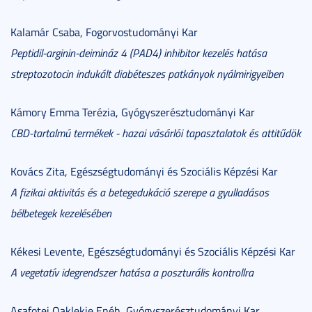
Kalamár Csaba, Fogorvostudományi Kar
Peptidil-arginin-deimináz 4 (PAD4) inhibitor kezelés hatása
streptozotocin indukált diabéteszes patkányok nyálmirigyeiben
Kámory Emma Terézia, Gyógyszerésztudományi Kar
CBD-tartalmú termékek - hazai vásárlói tapasztalatok és attitűdök
Kovács Zita, Egészségtudományi és Szociális Képzési Kar
A fizikai aktivitás és a betegedukáció szerepe a gyulladásos
bélbetegek kezelésében
Kékesi Levente, Egészségtudományi és Szociális Képzési Kar
A vegetatív idegrendszer hatása a poszturális kontrollra
Asafotei Oaklekie Enéh, Gyógyszerésztudományi Kar