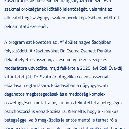
köszöntötte, aki beszédében hangsúlyozta Dr. Szél Éva
szakmai örökségének időtálló jelentőségét, valamint az
elhivatott egészségügyi szakemberek képzésében betöltött
példamutató szerepét.
A program ezt követően az „A” épület nagyelőadójában
folytatódott. A résztvevőket Dr. Csoma Zsanett Renáta
dékánhelyettes asszony, az esemény főszervezője és
moderátora üdvözölte, majd felkérte a 2025. évi Szél Éva-díj
kitüntetettjét, Dr. Szatmári Angelika docens asszonyt
előadása megtartására. Előadásában a nőgyógyászati
daganatos megbetegedések és a meddőség komplex
összefüggéseit mutatta be, különös tekintettel a betegségek
pszichoszociális vonatkozásaira. Kiemelte, hogy a krónikus
betegséggel való megküzdés jelentős mentális terhet ró a
páciensekre, amely nemcsak az egyéni életminőséget, hanem