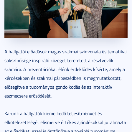
A hallgatói előadások magas szakmai színvonala és tematikai
sokszínűsége inspiráló közeget teremtett a résztvevők
számára. A prezentációkat élénk érdeklődés kísérte, amely a
kérdésekben és szakmai párbeszédben is megmutatkozott,
elősegítve a tudományos gondolkodás és az interaktív
eszmecsere erősödését.
Karunk a hallgatók kiemelkedő teljesítményét és
elkötelezettségét elismerve értékes ajándékokkal jutalmazta
az előadókat, ezzel is ösztönözve a további tudományos